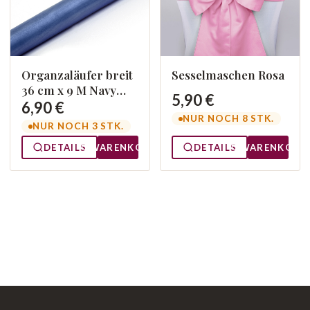
Organzaläufer breit
Sesselmaschen Rosa
36 cm x 9 M Navy
5,90 €
093
6,90 €
NUR NOCH 8 STK.
NUR NOCH 3 STK.
DETAILS
WARENKORB
DETAILS
WARENKORB