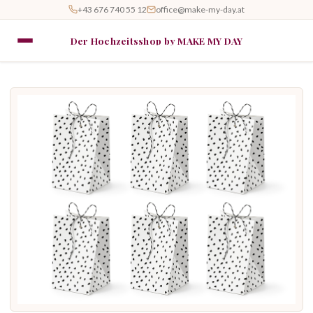
+43 676 740 55 12
office@make-my-day.at
Der Hochzeitsshop by MAKE MY DAY