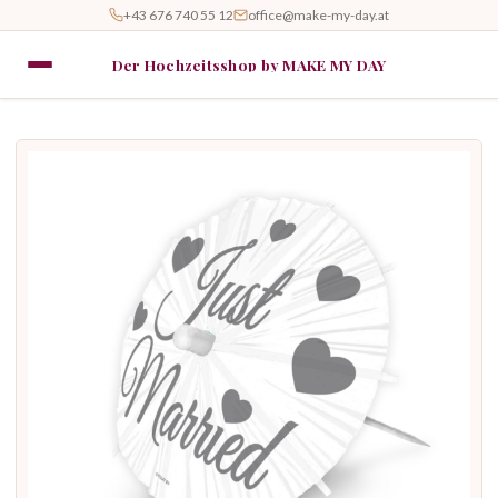
+43 676 740 55 12
office@make-my-day.at
Der Hochzeitsshop by MAKE MY DAY