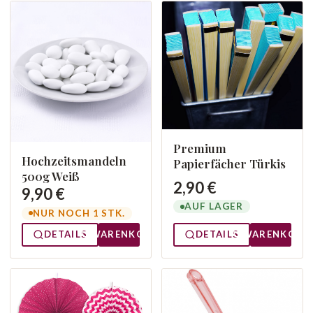
Premium
Hochzeitsmandeln
Papierfächer Türkis
500g Weiß
2,90 €
9,90 €
AUF LAGER
NUR NOCH 1 STK.
DETAILS
WARENKORB
DETAILS
WARENKORB