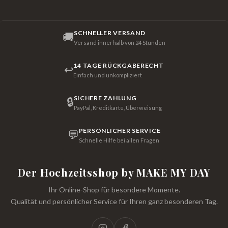
SCHNELLER VERSAND
🚚
Versand innerhalb von 24 Stunden
14 TAGE RÜCKGABERECHT
↩
Einfach und unkompliziert
SICHERE ZAHLUNG
🔒
PayPal, Kreditkarte, Überweisung
PERSÖNLICHER SERVICE
💬
Schnelle Hilfe bei allen Fragen
Der Hochzeitsshop by MAKE MY DAY
Ihr Online-Shop für besondere Momente.
Qualität und persönlicher Service für Ihren ganz besonderen Tag.