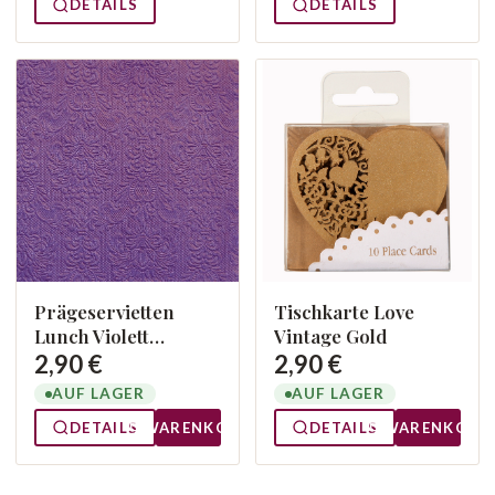
DETAILS
DETAILS
Prägeservietten
Tischkarte Love
Lunch Violett
Vintage Gold
13305512
2,90 €
2,90 €
AUF LAGER
AUF LAGER
DETAILS
WARENKORB
DETAILS
WARENKORB