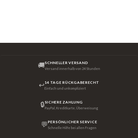
SCHNELLER VERSAND
🚚
Versand innerhalb von 24 Stunden
14 TAGE RÜCKGABERECHT
↩
Einfach und unkompliziert
SICHERE ZAHLUNG
🔒
PayPal, Kreditkarte, Überweisung
PERSÖNLICHER SERVICE
💬
Schnelle Hilfe bei allen Fragen