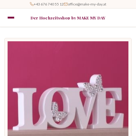
+43 676 740 55 12
office@make-my-day.at
Der Hochzeitsshop by MAKE MY DAY