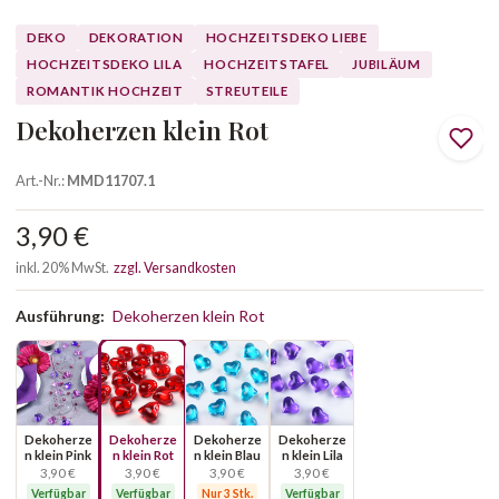
DEKO
DEKORATION
HOCHZEITSDEKO LIEBE
HOCHZEITSDEKO LILA
HOCHZEITSTAFEL
JUBILÄUM
ROMANTIK HOCHZEIT
STREUTEILE
Dekoherzen klein Rot
Art.-Nr.:
MMD11707.1
3,90 €
inkl. 20% MwSt.
zzgl. Versandkosten
Ausführung:
Dekoherzen klein Rot
Dekoherze
Dekoherze
Dekoherze
Dekoherze
n klein Pink
n klein Rot
n klein Blau
n klein Lila
3,90 €
3,90 €
3,90 €
3,90 €
Verfügbar
Verfügbar
Nur 3 Stk.
Verfügbar