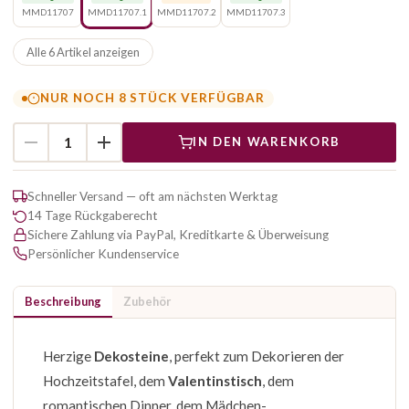
MMD11707
MMD11707.1
MMD11707.2
MMD11707.3
Alle 6 Artikel anzeigen
NUR NOCH 8 STÜCK VERFÜGBAR
IN DEN WARENKORB
Schneller Versand — oft am nächsten Werktag
14 Tage Rückgaberecht
Sichere Zahlung via PayPal, Kreditkarte & Überweisung
Persönlicher Kundenservice
Beschreibung
Zubehör
Herzige
Dekosteine
, perfekt zum Dekorieren der
Hochzeitstafel, dem
Valentinstisch
, dem
romantischen Dinner, dem Mädchen-