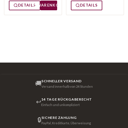
DETAILS
WARENKORB
DETAILS
SCHNELLER VERSAND
🚚
Versand innerhalb von 24 Stunden
14 TAGE RÜCKGABERECHT
↩
Einfach und unkompliziert
SICHERE ZAHLUNG
🔒
PayPal, Kreditkarte, Überweisung