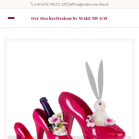
+43 676 740 55 12
office@make-my-day.at
Der Hochzeitsshop by MAKE MY DAY