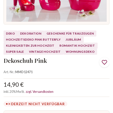
DEKO
DEKORATION
GESCHENKE FÜR TRAUZEUGEN
HOCHZEITSDEKO PINK BUTTERFLY
JUBILÄUM
KLEINIGKEITEN ZUR HOCHZEIT
ROMANTIK HOCHZEIT
SUPER SALE
VINTAGE HOCHZEIT
WOHNUNGSDEKO
Dekoschuh Pink
Art.-Nr.:
MMD12471
14,90 €
inkl. 20% MwSt.
zzgl. Versandkosten
DERZEIT NICHT VERFÜGBAR