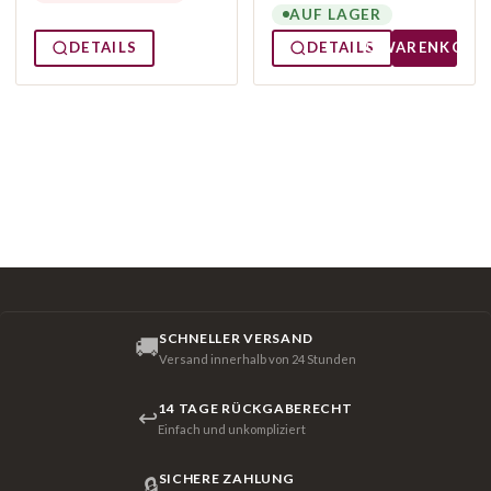
AUF LAGER
DETAILS
DETAILS
WARENKORB
SCHNELLER VERSAND
🚚
Versand innerhalb von 24 Stunden
14 TAGE RÜCKGABERECHT
↩
Einfach und unkompliziert
SICHERE ZAHLUNG
🔒