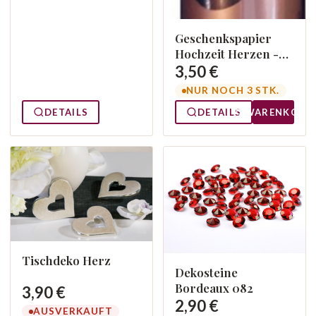
Geschenkspapier
Hochzeit Herzen -
Roségold
3,50 €
NUR NOCH 3 STK.
DETAILS
DETAILS
WARENKORB
Tischdeko Herz
Dekosteine
Bordeaux 082
3,90 €
2,90 €
AUSVERKAUFT