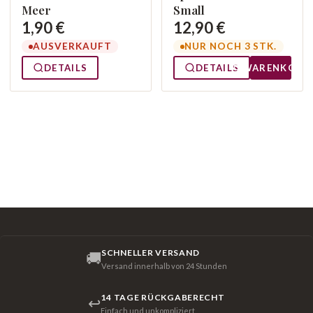
Meer
Small
1,90 €
12,90 €
AUSVERKAUFT
NUR NOCH 3 STK.
DETAILS
DETAILS
WARENKORB
SCHNELLER VERSAND
🚚
Versand innerhalb von 24 Stunden
14 TAGE RÜCKGABERECHT
↩
Einfach und unkompliziert