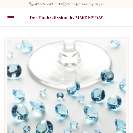
+43 676 740 55 12
office@make-my-day.at
Der Hochzeitsshop by MAKE MY DAY