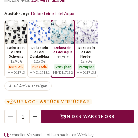
inkl. 20% MwSt.
zzgl. Versandkosten
Ausführung:
Dekosteine Edel Aqua
Dekostein
Dekostein
Dekostein
Dekostein
e Edel
e Edel
e Edel Aqua
e Edel
Schwarz
Dunkelblau
Flieder
12,90 €
12,90 €
12,90 €
12,90 €
Nur 1 Stk.
Nur 3 Stk.
Verfügbar
Verfügbar
MMD11713
MMD11713.1
MMD11713.2
MMD11713.3
Alle 8 Artikel anzeigen
NUR NOCH 6 STÜCK VERFÜGBAR
IN DEN WARENKORB
Schneller Versand — oft am nächsten Werktag