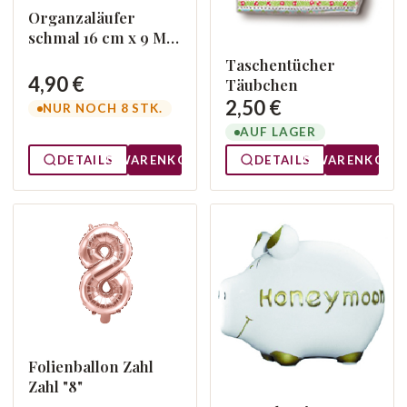
Organzaläufer
schmal 16 cm x 9 M
Flieder 004
Taschentücher
4,90 €
Täubchen
2,50 €
NUR NOCH 8 STK.
AUF LAGER
DETAILS
WARENKORB
DETAILS
WARENKORB
Folienballon Zahl
Zahl "8"