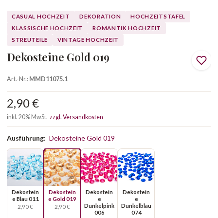
CASUAL HOCHZEIT
DEKORATION
HOCHZEITSTAFEL
KLASSISCHE HOCHZEIT
ROMANTIK HOCHZEIT
STREUTEILE
VINTAGE HOCHZEIT
Dekosteine Gold 019
Art.-Nr.:
MMD11075.1
2,90 €
inkl. 20% MwSt.
zzgl. Versandkosten
Ausführung:
Dekosteine Gold 019
Dekostein
Dekostein
Dekostein
Dekostein
e Blau 011
e Gold 019
e
e
Dunkelpink
Dunkelblau
2,90 €
2,90 €
006
074