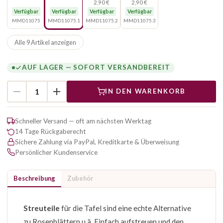
2,90 €
2,90 €
Verfügbar
Verfügbar
Verfügbar
Verfügbar
MMD11075
MMD11075.1
MMD11075.2
MMD11075.3
Alle 9 Artikel anzeigen
AUF LAGER — SOFORT VERSANDBEREIT
IN DEN WARENKORB
Schneller Versand — oft am nächsten Werktag
14 Tage Rückgaberecht
Sichere Zahlung via PayPal, Kreditkarte & Überweisung
Persönlicher Kundenservice
Beschreibung
Zubehör
Streuteile
für die Tafel sind eine echte Alternative
zu Rosenblättern u.ä. Einfach aufstreuen und den