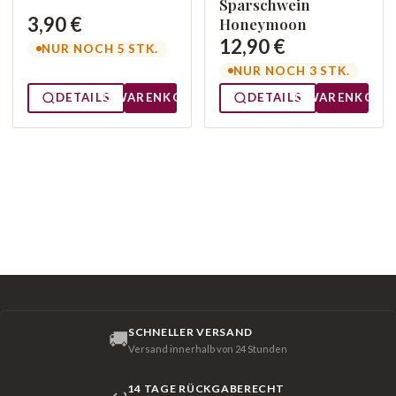
Sparschwein
3,90 €
Honeymoon
12,90 €
NUR NOCH 5 STK.
NUR NOCH 3 STK.
DETAILS
WARENKORB
DETAILS
WARENKORB
SCHNELLER VERSAND
🚚
Versand innerhalb von 24 Stunden
14 TAGE RÜCKGABERECHT
↩