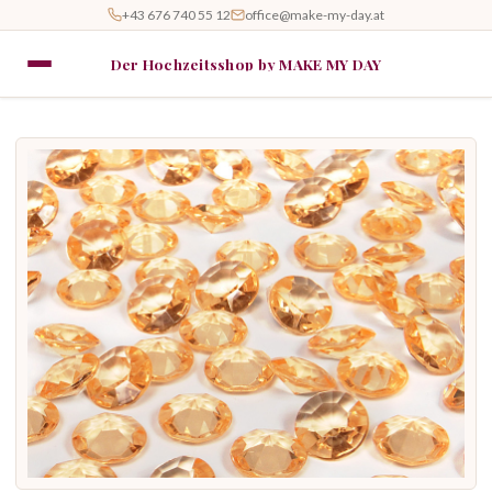
+43 676 740 55 12
office@make-my-day.at
Der Hochzeitsshop by MAKE MY DAY