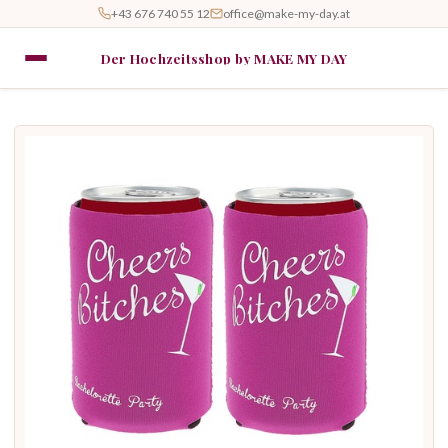
+43 676 740 55 12
office@make-my-day.at
Der Hochzeitsshop by MAKE MY DAY