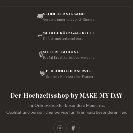
SCHNELLER VERSAND
🚚
Versand innerhalb von 24 Stunden
14 TAGE RÜCKGABERECHT
↩
Einfach und unkompliziert
SICHERE ZAHLUNG
🔒
PayPal, Kreditkarte, Überweisung
PERSÖNLICHER SERVICE
💬
Schnelle Hilfe bei allen Fragen
Der Hochzeitsshop by MAKE MY DAY
Ihr Online-Shop für besondere Momente.
Qualität und persönlicher Service für Ihren ganz besonderen Tag.