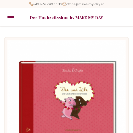
+43 676 740 55 12
office@make-my-day.at
Der Hochzeitsshop by MAKE MY DAY