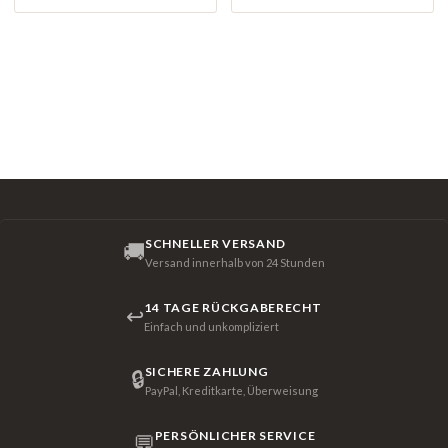
SCHNELLER VERSAND
🚚
Versand innerhalb von 24 Stunden
14 TAGE RÜCKGABERECHT
↩
Einfach und unkompliziert
SICHERE ZAHLUNG
🔒
PayPal, Kreditkarte, Überweisung
PERSÖNLICHER SERVICE
💬