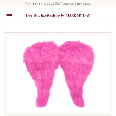
+43 676 740 55 12
office@make-my-day.at
Der Hochzeitsshop by MAKE MY DAY