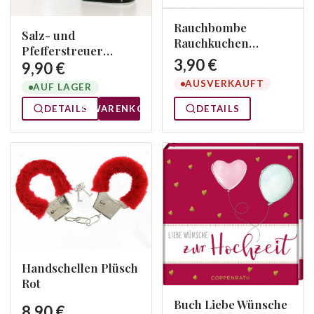
Rauchbombe
Salz- und
Rauchkuchen
Pfefferstreuer
Orange
3,90 €
Brautpaar
9,90 €
AUSVERKAUFT
AUF LAGER
DETAILS
DETAILS
WARENKORB
Handschellen Plüsch
Rot
Buch Liebe Wünsche
8,90 €