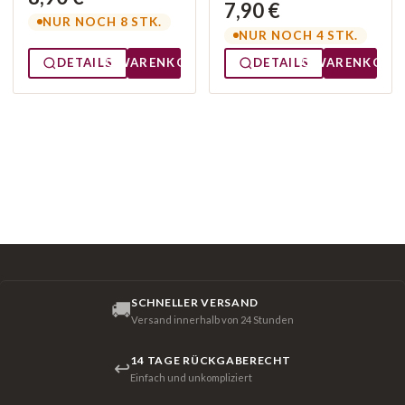
7,90 €
NUR NOCH 8 STK.
NUR NOCH 4 STK.
DETAILS
WARENKORB
DETAILS
WARENKORB
SCHNELLER VERSAND
🚚
Versand innerhalb von 24 Stunden
14 TAGE RÜCKGABERECHT
↩
Einfach und unkompliziert