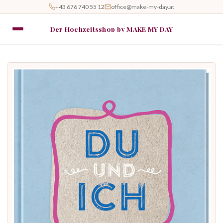
+43 676 740 55 12
office@make-my-day.at
Der Hochzeitsshop by MAKE MY DAY