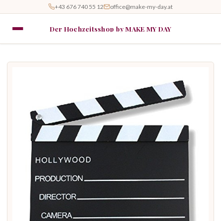
+43 676 740 55 12
office@make-my-day.at
Der Hochzeitsshop by MAKE MY DAY