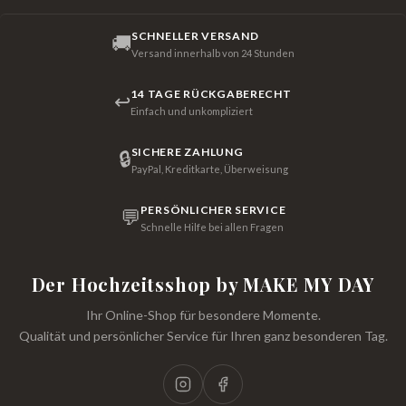
SCHNELLER VERSAND
🚚
Versand innerhalb von 24 Stunden
14 TAGE RÜCKGABERECHT
↩
Einfach und unkompliziert
SICHERE ZAHLUNG
🔒
PayPal, Kreditkarte, Überweisung
PERSÖNLICHER SERVICE
💬
Schnelle Hilfe bei allen Fragen
Der Hochzeitsshop by MAKE MY DAY
Ihr Online-Shop für besondere Momente.
Qualität und persönlicher Service für Ihren ganz besonderen Tag.