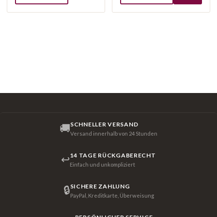
SCHNELLER VERSAND
🚚
Versand innerhalb von 24 Stunden
14 TAGE RÜCKGABERECHT
↩
Einfach und unkompliziert
SICHERE ZAHLUNG
🔒
PayPal, Kreditkarte, Überweisung