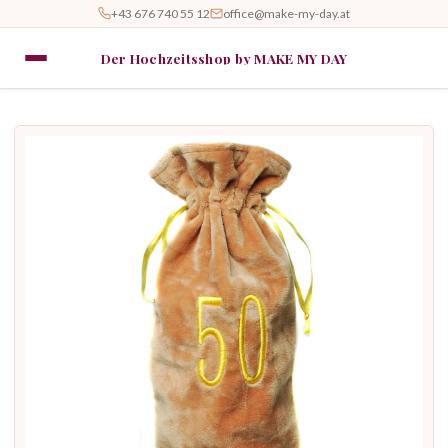
+43 676 740 55 12
office@make-my-day.at
Der Hochzeitsshop by MAKE MY DAY