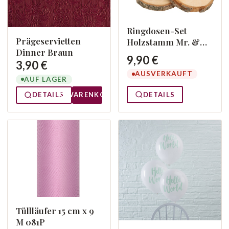
Ringdosen-Set
Prägeservietten
Holzstamm Mr. &
Dinner Braun
Mrs.
9,90 €
3,90 €
AUSVERKAUFT
AUF LAGER
DETAILS
DETAILS
WARENKORB
Tüllläufer 15 cm x 9
M 081P