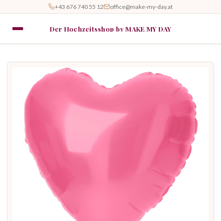
+43 676 740 55 12
office@make-my-day.at
Der Hochzeitsshop by MAKE MY DAY