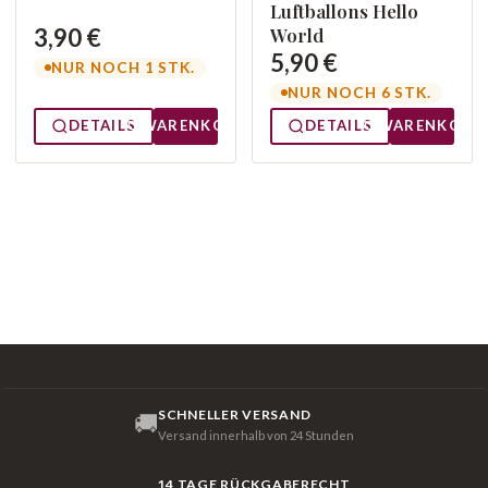
Luftballons Hello
3,90 €
World
5,90 €
NUR NOCH 1 STK.
NUR NOCH 6 STK.
DETAILS
WARENKORB
DETAILS
WARENKORB
SCHNELLER VERSAND
🚚
Versand innerhalb von 24 Stunden
14 TAGE RÜCKGABERECHT