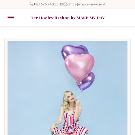
+43 676 740 55 12
office@make-my-day.at
Der Hochzeitsshop by MAKE MY DAY