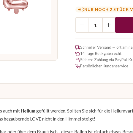
NUR NOCH 2 STÜCK 
Schneller Versand — oft am n
14 Tage Rückgaberecht
Sichere Zahlung via PayPal, K
Persönlicher Kundenservice
als auch mit
Helium
gefüllt werden. Sollten Sie sich für die Heliumvar
das bezaubernde LOVE nicht in den Himmel steigt!
ar oder über dem Brauttisch - dieser Ballon ist einfach etwas Bes