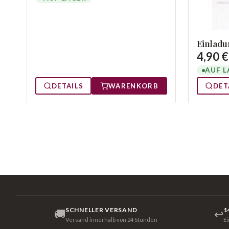
Einladu
4,90 €
AUF L
DETAILS
WARENKORB
DET
SCHNELLER VERSAND
1
🚚
↩
Versand innerhalb von 24 Stunden
E