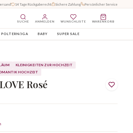
Versand
14 Tage Rückgaberecht
Sichere Zahlung
Persönlicher Service
SUCHE
ANMELDEN
WUNSCHLISTE
WARENKORB
POLTERN/JGA
BABY
SUPER SALE
ILÄUM
KLEINIGKEITEN ZUR HOCHZEIT
OMANTIK HOCHZEIT
 LOVE Rosé
n