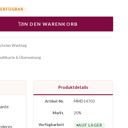
VERFÜGBAR
IN DEN WARENKORB
ächsten Werktag
reditkarte & Überweisung
Produktdetails
Artikel-Nr.
MMD14703
iante
MwSt.
20%
Verfügbarkeit
AUF LAGER
onderes