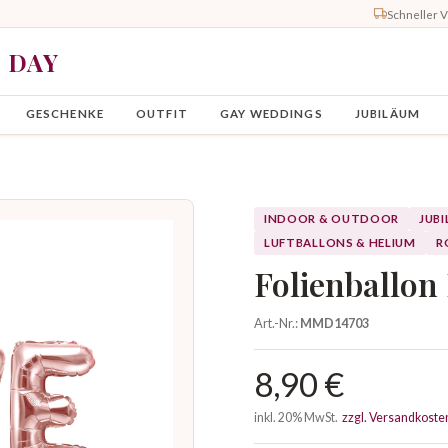
Schneller 
Y DAY
GESCHENKE
OUTFIT
GAY WEDDINGS
JUBILÄUM
INDOOR & OUTDOOR
JUB
LUFTBALLONS & HELIUM
R
Folienballon
Art.-Nr.:
MMD14703
8,90 €
inkl. 20% MwSt.
zzgl. Versandkoste