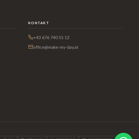
KONTAKT
+43 676 740 55 12
office@make-my-day.at