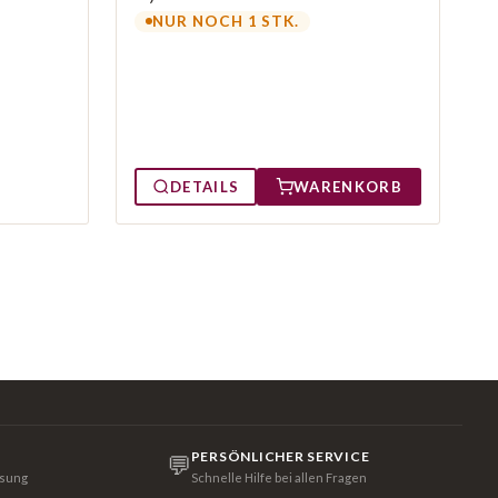
NUR NOCH 1 STK.
DETAILS
WARENKORB
PERSÖNLICHER SERVICE
💬
isung
Schnelle Hilfe bei allen Fragen