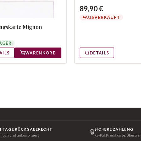
89,90 €
AUSVERKAUFT
ngskarte Mignon
AGER
DETAILS
AILS
WARENKORB
4 TAGE RÜCKGABERECHT
SICHERE ZAHLUNG
🔒
infach und unkompliziert
PayPal, Kreditkarte, Überwe