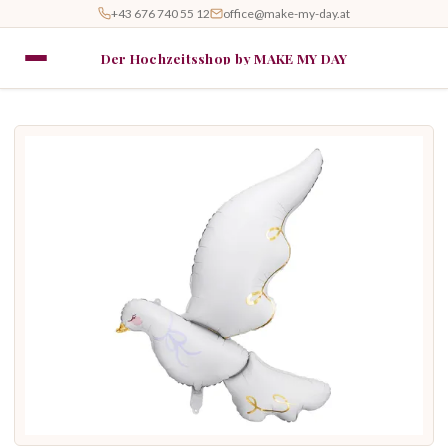
+43 676 740 55 12
office@make-my-day.at
Der Hochzeitsshop by MAKE MY DAY