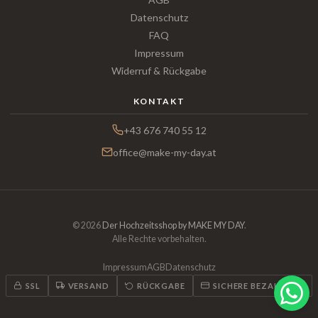
Datenschutz
FAQ
Impressum
Widerruf & Rückgabe
KONTAKT
+43 676 740 55 12
office@make-my-day.at
© 2026
Der Hochzeitsshop by MAKE MY DAY
.
Alle Rechte vorbehalten.
Impressum
AGB
Datenschutz
SSL
VERSAND
RÜCKGABE
SICHERE BEZAHLUNG