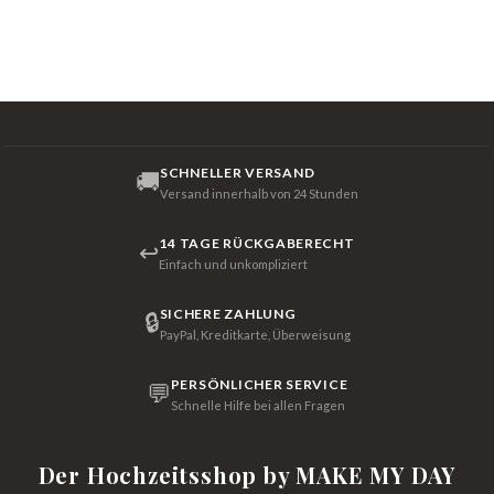
SCHNELLER VERSAND
🚚
Versand innerhalb von 24 Stunden
14 TAGE RÜCKGABERECHT
↩
Einfach und unkompliziert
SICHERE ZAHLUNG
🔒
PayPal, Kreditkarte, Überweisung
PERSÖNLICHER SERVICE
💬
Schnelle Hilfe bei allen Fragen
Der Hochzeitsshop by MAKE MY DAY