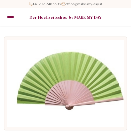
+43 676 740 55 12
office@make-my-day.at
Der Hochzeitsshop by MAKE MY DAY