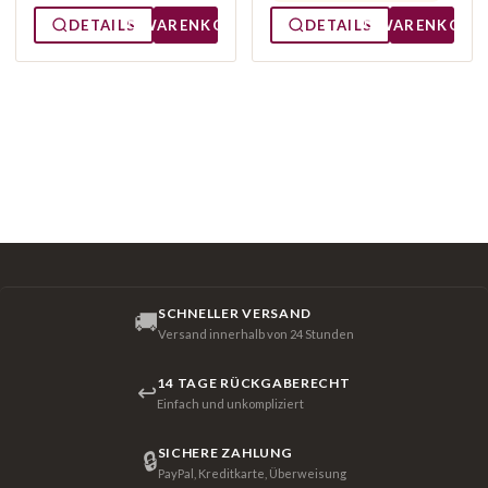
DETAILS
WARENKORB
DETAILS
WARENKORB
SCHNELLER VERSAND
🚚
Versand innerhalb von 24 Stunden
14 TAGE RÜCKGABERECHT
↩
Einfach und unkompliziert
SICHERE ZAHLUNG
🔒
PayPal, Kreditkarte, Überweisung