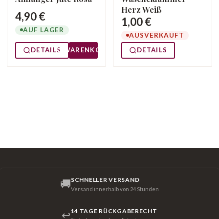
Herz Weiß
4,90 €
1,00 €
AUF LAGER
AUSVERKAUFT
DETAILS
WARENKORB
DETAILS
SCHNELLER VERSAND
🚚
Versand innerhalb von 24 Stunden
14 TAGE RÜCKGABERECHT
↩