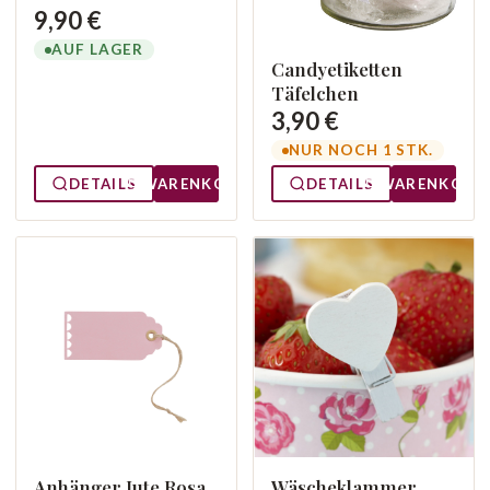
9,90 €
AUF LAGER
Candyetiketten
Täfelchen
3,90 €
NUR NOCH 1 STK.
DETAILS
WARENKORB
DETAILS
WARENKORB
Anhänger Jute Rosa
Wäscheklammer