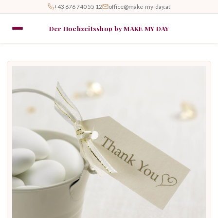
+43 676 740 55 12
office@make-my-day.at
Der Hochzeitsshop by MAKE MY DAY