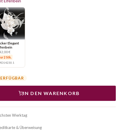
t Elfenbein
cker Elegant
lfenbein
42,00 €
ur 2 Stk.
D14230.1
VERFÜGBAR
IN DEN WARENKORB
ächsten Werktag
reditkarte & Überweisung