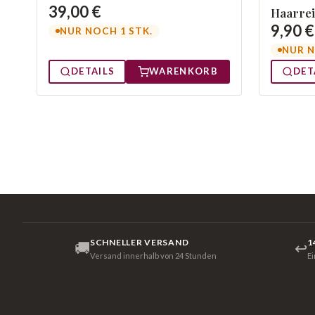
39,00 €
Haarrei
9,90 €
NUR NOCH 1 STK.
NUR N
DETAILS
WARENKORB
DET
SCHNELLER VERSAND
1
🚚
↩
Versand innerhalb von 24 Stunden
E