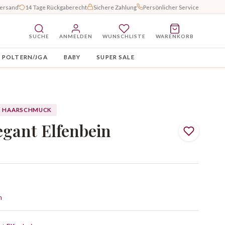
Versand
14 Tage Rückgaberecht
Sichere Zahlung
Persönlicher Service
SUCHE
ANMELDEN
WUNSCHLISTE
WARENKORB
POLTERN/JGA
BABY
SUPER SALE
HAARSCHMUCK
egant Elfenbein
n