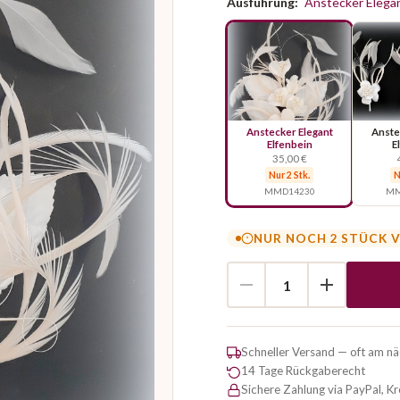
Ausführung:
Anstecker Elegan
Anstecker Elegant
Anste
Elfenbein
E
35,00 €
Nur 2 Stk.
N
MMD14230
MM
NUR NOCH 2 STÜCK 
Schneller Versand — oft am n
14 Tage Rückgaberecht
Sichere Zahlung via PayPal, K