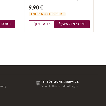
9,90 €
NUR NOCH 5 STK.
DETAILS
WARENKORB
NKORB
PERSÖNLICHER SERVICE
💬
isung
Schnelle Hilfe bei allen Fragen