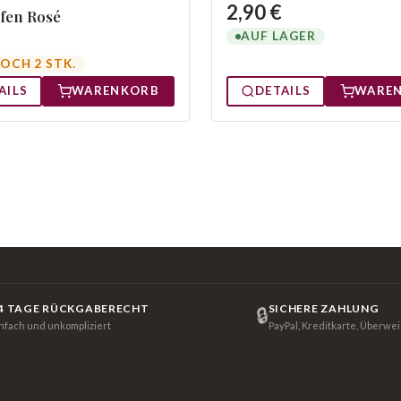
2,90 €
fen Rosé
AUF LAGER
OCH 2 STK.
AILS
WARENKORB
DETAILS
WARE
4 TAGE RÜCKGABERECHT
SICHERE ZAHLUNG
🔒
infach und unkompliziert
PayPal, Kreditkarte, Überwe