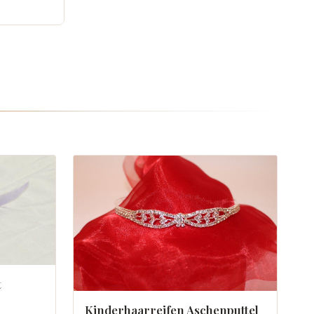
t
Kinderhaarreifen Aschenputtel