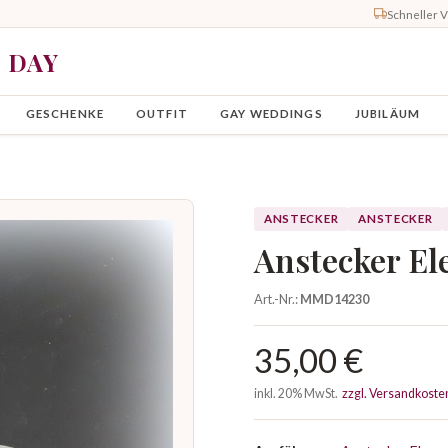
Schneller 
Y DAY
GESCHENKE
OUTFIT
GAY WEDDINGS
JUBILÄUM
ANSTECKER
ANSTECKER
Anstecker El
Art.-Nr.:
MMD14230
35,00 €
inkl. 20% MwSt.
zzgl. Versandkoste