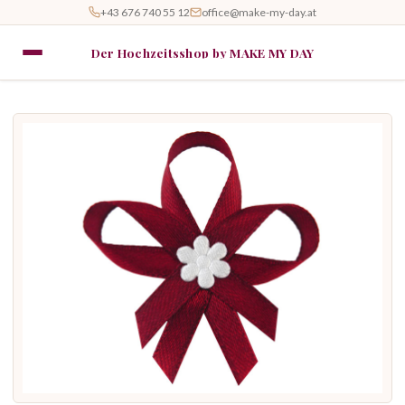
+43 676 740 55 12
office@make-my-day.at
Der Hochzeitsshop by MAKE MY DAY