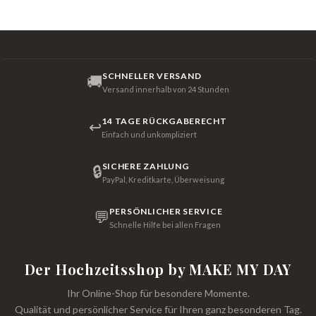
SCHNELLER VERSAND
🚚
Versand innerhalb von 24 Stunden
14 TAGE RÜCKGABERECHT
↩
Einfach und unkompliziert
SICHERE ZAHLUNG
🔒
PayPal, Kreditkarte, Überweisung
PERSÖNLICHER SERVICE
💬
Schnelle Hilfe bei allen Fragen
Der Hochzeitsshop by MAKE MY DAY
Ihr Online-Shop für besondere Momente.
Qualität und persönlicher Service für Ihren ganz besonderen Tag.