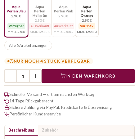
Aqua
Aqua
Aqua
Aqua
Perlen Blau
Perlen
Perlen Pink
Perlen
Hellgrün
Orange
2,90 €
2,90 €
2,90 €
2,90 €
Verfügbar
Ausverkauft
Ausverkauft
Nur 3 Stk.
MMD12588
MMD12588.1
MMD12588.2
MMD12588.3
Alle 6 Artikel anzeigen
NUR NOCH 4 STÜCK VERFÜGBAR
IN DEN WARENKORB
Schneller Versand — oft am nächsten Werktag
14 Tage Rückgaberecht
Sichere Zahlung via PayPal, Kreditkarte & Überweisung
Persönlicher Kundenservice
Beschreibung
Zubehör