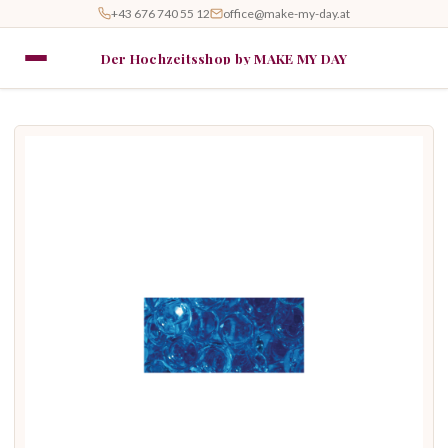
+43 676 740 55 12
office@make-my-day.at
Der Hochzeitsshop by MAKE MY DAY