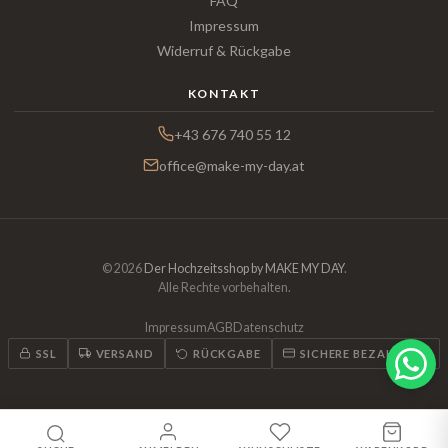
FAQ
Impressum
Widerruf & Rückgabe
KONTAKT
+43 676 740 55 12
office@make-my-day.at
© 2026
Der Hochzeitsshop by MAKE MY DAY
.
Alle Rechte vorbehalten.
Impressum
AGB
Datenschutz
SSL
VERSAND
RÜCKGABE
SICHERE BEZAHLUNG