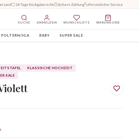
Versand
14 Tage Rückgaberecht
Sichere Zahlung
Persönlicher Service
SUCHE
ANMELDEN
WUNSCHLISTE
WARENKORB
POLTERN/JGA
BABY
SUPER SALE
EITSTAFEL
KLASSISCHE HOCHZEIT
ER SALE
iolett
n