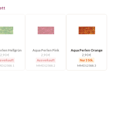
ett
rlen Hellgrün
Aqua Perlen Pink
Aqua Perlen Orange
2,90 €
2,90 €
2,90 €
sverkauft
Ausverkauft
Nur 3 Stk.
D12588.1
MMD12588.2
MMD12588.3