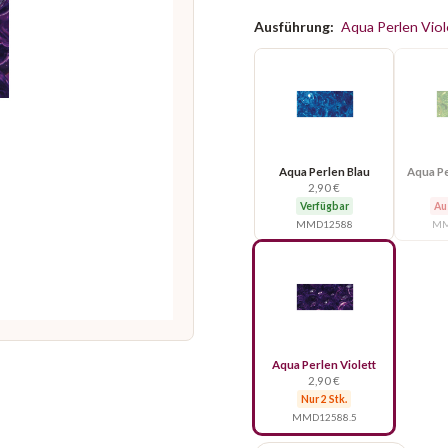
Ausführung:
Aqua Perlen Viol
Aqua Perlen Blau
Aqua Pe
2,90 €
Verfügbar
Au
MMD12588
MM
Aqua Perlen Violett
2,90 €
Nur 2 Stk.
MMD12588.5