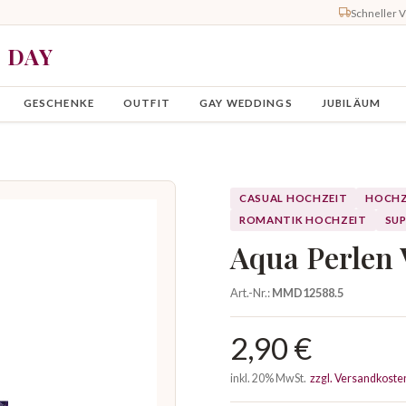
Schneller 
Y DAY
GESCHENKE
OUTFIT
GAY WEDDINGS
JUBILÄUM
CASUAL HOCHZEIT
HOCHZ
ROMANTIK HOCHZEIT
SUP
Aqua Perlen V
Art.-Nr.:
MMD12588.5
2,90 €
inkl. 20% MwSt.
zzgl. Versandkoste