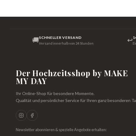
SCHNELLER VERSAND
1
🚚
↩
Versand innerhalb von 24 Stunden
E
Der Hochzeitsshop by MAKE
MY DAY
Ihr Online-Shop für besondere Momente.
Qualität und persönlicher Service für Ihren ganz besonderen Ta
Newsletter abonnieren & spezielle Angebote erhalten: