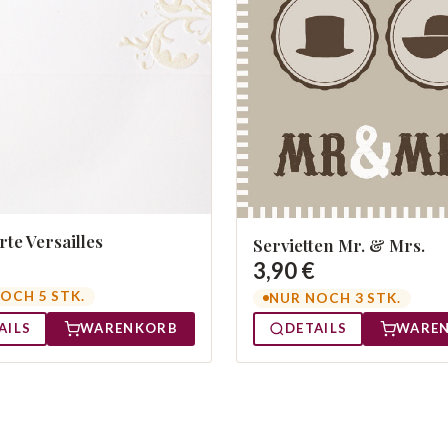
rte Versailles
Servietten Mr. & Mrs.
3,90 €
OCH 5 STK.
NUR NOCH 3 STK.
AILS
WARENKORB
DETAILS
WARE