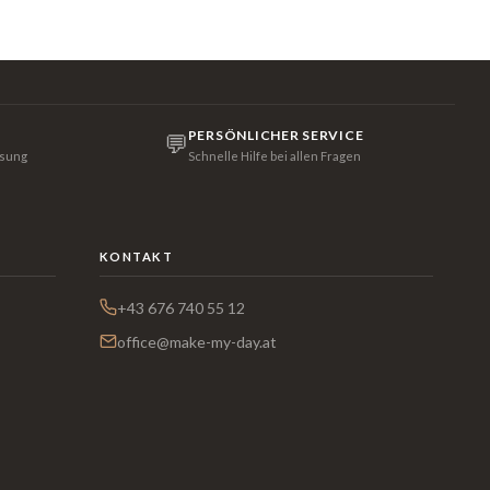
PERSÖNLICHER SERVICE
💬
isung
Schnelle Hilfe bei allen Fragen
KONTAKT
+43 676 740 55 12
office@make-my-day.at