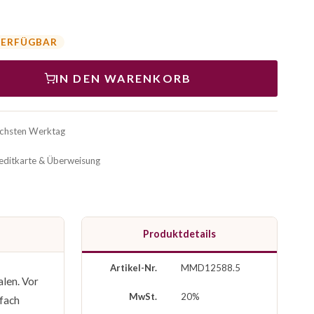
VERFÜGBAR
IN DEN WARENKORB
ächsten Werktag
reditkarte & Überweisung
Produktdetails
Artikel-Nr.
MMD12588.5
alen. Vor
MwSt.
20%
nfach