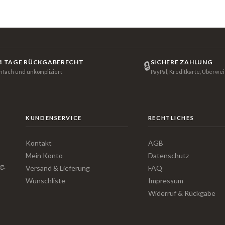
4 TAGE RÜCKGABERECHT
SICHERE ZAHLUNG
🔒
infach und unkompliziert
PayPal, Kreditkarte, Überwe
KUNDENSERVICE
RECHTLICHES
Kontakt
AGB
Mein Konto
Datenschutz
g.
Versand & Lieferung
FAQ
Wunschliste
Impressum
Widerruf & Rückgabe