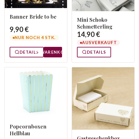
Banner Bride to be
Mini Schoko
Schmetterling
9,90 €
14,90 €
NUR NOCH 4 STK.
AUSVERKAUFT
DETAILS
WARENKORB
DETAILS
Popcornboxen
Hellblau
Gastgeschenkbox