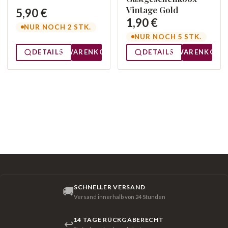
Vintage Gold
5,90 €
1,90 €
NUR NOCH 2 STK.
NUR NOCH 5 STK.
DETAILS
WARENKORB
DETAILS
WARENKORB
SCHNELLER VERSAND
🚚
Versand innerhalb von 24 Stunden
14 TAGE RÜCKGABERECHT
↩