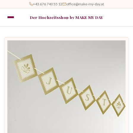
+43 676 740 55 12
office@make-my-day.at
Der Hochzeitsshop by MAKE MY DAY