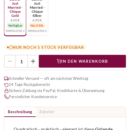
Just
Just
Married -
Married -
Chique
Chique
Gold
Silber
4,90 €
4,90 €
Verfügbar
Nur 2 Stk.
MMD12350.1
MMD12350.2
NUR NOCH 5 STÜCK VERFÜGBAR
IN DEN WARENKORB
Schneller Versand — oft am nächsten Werktag
14 Tage Rückgaberecht
Sichere Zahlung via PayPal, Kreditkarte & Überweisung
Persönlicher Kundenservice
Beschreibung
Zubehör
Quadratisch - praktisch - elegant ist diese
Girlande