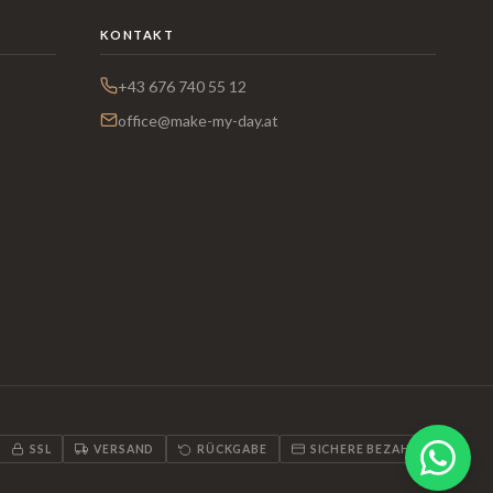
KONTAKT
+43 676 740 55 12
office@make-my-day.at
SSL
VERSAND
RÜCKGABE
SICHERE BEZAHLUNG