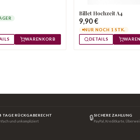
Billet Hochzeit A4
AGER
9,90 €
NUR NOCH 1 STK.
AILS
WARENKORB
DETAILS
WARE
4 TAGE RÜCKGABERECHT
SICHERE ZAHLUNG
🔒
infach und unkompliziert
PayPal, Kreditkarte, Überwe