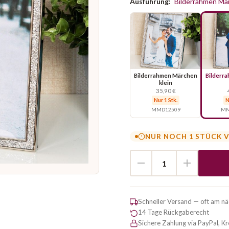
Ausführung:
Bilderrahmen Mä
Bilderrahmen Märchen
Bilderr
klein
35,90 €
Nur 1 Stk.
N
MMD12509
MM
NUR NOCH 1 STÜCK 
Schneller Versand — oft am n
14 Tage Rückgaberecht
Sichere Zahlung via PayPal, K