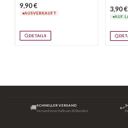
9,90 €
3,90 €
AUSVERKAUFT
AUF L
DETAILS
DET
SCHNELLER VERSAND
1
🚚
↩
Versand innerhalb von 24 Stunden
E