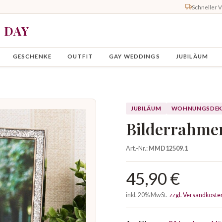
Schneller 
Y DAY
GESCHENKE
OUTFIT
GAY WEDDINGS
JUBILÄUM
JUBILÄUM
WOHNUNGSDE
Bilderrahme
Art.-Nr.:
MMD12509.1
45,90 €
inkl. 20% MwSt.
zzgl. Versandkoste