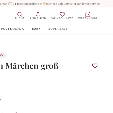
Versand
14 Tage Rückgaberecht
Sichere Zahlung
Persönlicher Service
SUCHE
ANMELDEN
WUNSCHLISTE
WARENKORB
POLTERN/JGA
BABY
SUPER SALE
KO
n Märchen groß
n