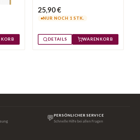
25,90 €
NUR NOCH 1 STK.
NKORB
DETAILS
WARENKORB
PERSÖNLICHER SERVICE
💬
isung
Schnelle Hilfe bei allen Fragen