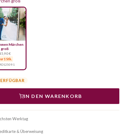
rchen groß
ahmen Märchen
groß
45,90 €
ur 1 Stk.
D12509.1
VERFÜGBAR
IN DEN WARENKORB
ächsten Werktag
reditkarte & Überweisung