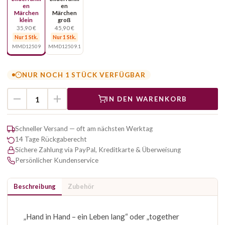
en
en
Märchen
Märchen
klein
groß
35,90 €
45,90 €
Nur 1 Stk.
Nur 1 Stk.
MMD12509
MMD12509.1
NUR NOCH 1 STÜCK VERFÜGBAR
IN DEN WARENKORB
Schneller Versand — oft am nächsten Werktag
14 Tage Rückgaberecht
Sichere Zahlung via PayPal, Kreditkarte & Überweisung
Persönlicher Kundenservice
Beschreibung
Zubehör
„Hand in Hand – ein Leben lang“ oder „together