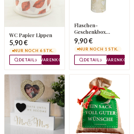
Flaschen-
Geschenkbox
WC Papier Lippen
Herzen
9,90 €
5,90 €
NUR NOCH 1 STK.
NUR NOCH 6 STK.
DETAILS
WARENKORB
DETAILS
WARENKORB