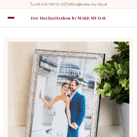
+43 676 740 55 12
office@make-my-day.at
Der Hochzeitsshop by MAKE MY DAY