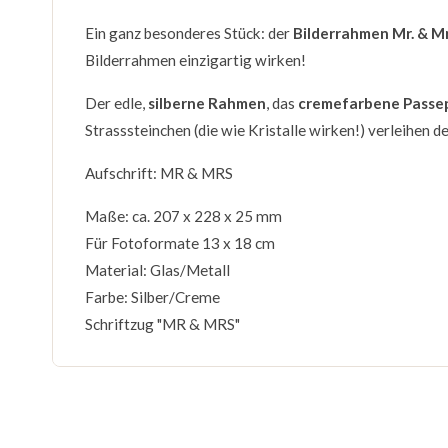
Ein ganz besonderes Stück: der
Bilderrahmen Mr. & Mrs
Bilderrahmen einzigartig wirken!
Der edle,
silberne Rahmen
, das
cremefarbene Passe
Strasssteinchen (die wie Kristalle wirken!) verleihe
Aufschrift: MR & MRS
Maße: ca. 207 x 228 x 25 mm
Für Fotoformate 13 x 18 cm
Material: Glas/Metall
Farbe: Silber/Creme
Schriftzug "MR & MRS"