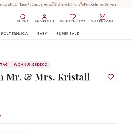
Versand
14 Tage Rückgaberecht
Sichere Zahlung
Persönlicher Service
SUCHE
ANMELDEN
WUNSCHLISTE
WARENKORB
POLTERN/JGA
BABY
SUPER SALE
STAG
WOHNUNGSDEKO
 Mr. & Mrs. Kristall
n