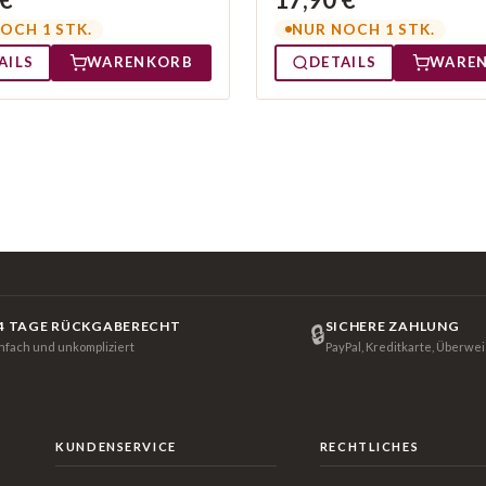
OCH 1 STK.
NUR NOCH 1 STK.
AILS
WARENKORB
DETAILS
WARE
4 TAGE RÜCKGABERECHT
SICHERE ZAHLUNG
🔒
infach und unkompliziert
PayPal, Kreditkarte, Überwe
KUNDENSERVICE
RECHTLICHES