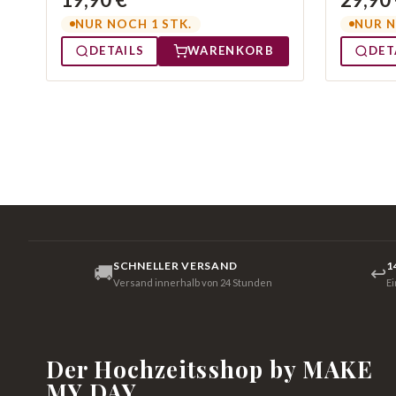
NUR NOCH 1 STK.
NUR N
DETAILS
WARENKORB
DET
SCHNELLER VERSAND
1
🚚
↩
Versand innerhalb von 24 Stunden
E
Der Hochzeitsshop by MAKE
MY DAY