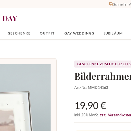
Schneller 
Y DAY
GESCHENKE
OUTFIT
GAY WEDDINGS
JUBILÄUM
GESCHENKE ZUM HOCHZEIT
Bilderrahmen
Art.-Nr.:
MMD14163
19,90 €
inkl. 20% MwSt.
zzgl. Versandkoste