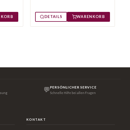
NKORB
DETAILS
WARENKORB
PERSÖNLICHER SERVICE
💬
isung
Schnelle Hilfe bei allen Fragen
KONTAKT