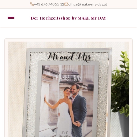
+43 676 740 55 12
office@make-my-day.at
Der Hochzeitsshop by MAKE MY DAY