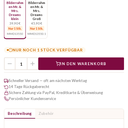
Bilderrahm
Bilderrahm
en Mr. &
en Mr. &
Mrs.
Mrs.
Dreams
Dreams
klein
Groß
39,90 €
45,90 €
Nur 1 Stk.
Nur 1 Stk.
MMD13550
MMD13550.1
NUR NOCH 1 STÜCK VERFÜGBAR
IN DEN WARENKORB
Schneller Versand — oft am nächsten Werktag
14 Tage Rückgaberecht
Sichere Zahlung via PayPal, Kreditkarte & Überweisung
Persönlicher Kundenservice
Beschreibung
Zubehör