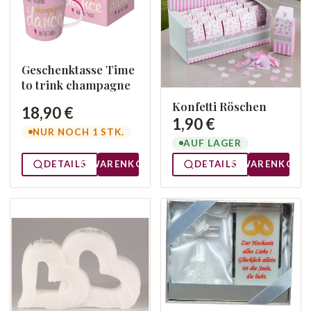
Geschenktasse Time
to trink champagne
Konfetti Röschen
18,90 €
1,90 €
NUR NOCH 1 STK.
AUF LAGER
DETAILS
WARENKORB
DETAILS
WARENKORB