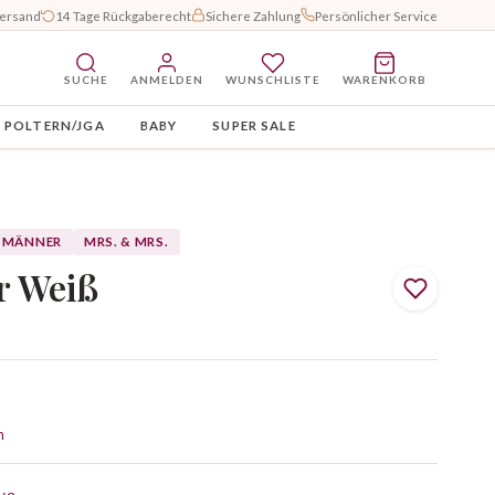
Versand
14 Tage Rückgaberecht
Sichere Zahlung
Persönlicher Service
SUCHE
ANMELDEN
WUNSCHLISTE
WARENKORB
POLTERN/JGA
BABY
SUPER SALE
MÄNNER
MRS. & MRS.
r Weiß
n