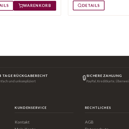
DETAILS
AILS
WARENKORB
4 TAGE RÜCKGABERECHT
SICHERE ZAHLUNG
🔒
infach und unkompliziert
PayPal, Kreditkarte, Überwe
KUNDENSERVICE
RECHTLICHES
Kontakt
AGB