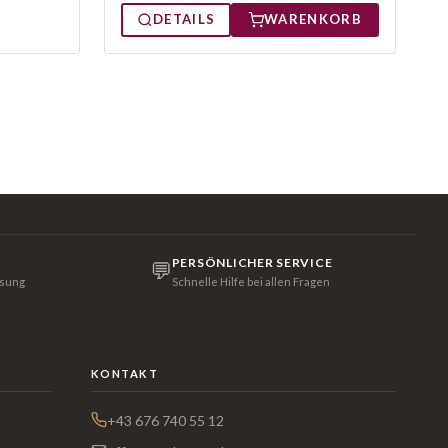
DETAILS
WARENKORB
PERSÖNLICHER SERVICE
💬
isung
Schnelle Hilfe bei allen Fragen
KONTAKT
+43 676 740 55 12