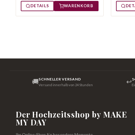
DETAILS
WARENKORB
DET
SCHNELLER VERSAND
1
🚚
↩
Versand innerhalb von 24 Stunden
E
Der Hochzeitsshop by MAKE
MY DAY
Ihr Online-Shop für besondere Momente.