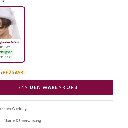
eiß
ylinder Weiß
18,90 €
erfügbar
D11859.1
VERFÜGBAR
IN DEN WARENKORB
ächsten Werktag
reditkarte & Überweisung