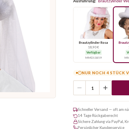
Ausführung:
Brautzylinder W
Brautzylinder Rosa
Brautz
18,90 €
Verfügbar
V
MMD11859
MM
NUR NOCH 4 STÜCK 
Schneller Versand — oft am n
14 Tage Rückgaberecht
Sichere Zahlung via PayPal, K
Persönlicher Kundenservice