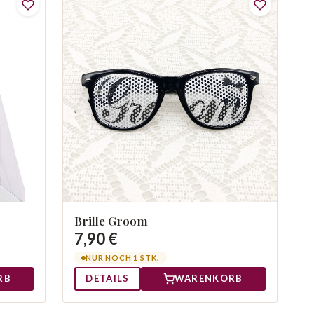
Brille Groom
7,90 €
NUR NOCH 1 STK.
RB
DETAILS
WARENKORB