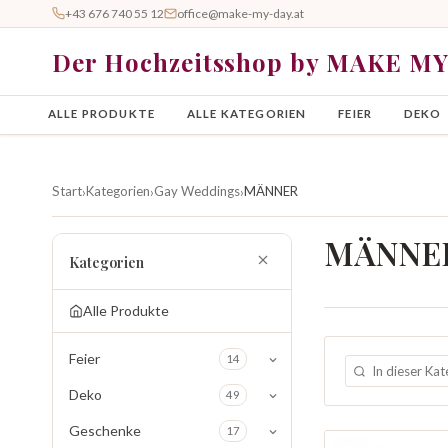
+43 676 740 55 12
office@make-my-day.at
Der Hochzeitsshop by MAKE M
ALLE PRODUKTE
ALLE KATEGORIEN
FEIER
DEKO
Start
Kategorien
Gay Weddings
MÄNNER
›
›
›
MÄNNE
Kategorien
Alle Produkte
Feier
14
Deko
49
Geschenke
17