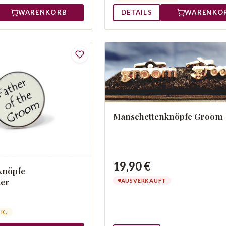
WARENKORB
DETAILS
WARENKO
Manschettenknöpfe Groom
19,90 €
knöpfe
ter
AUSVERKAUFT
TK.