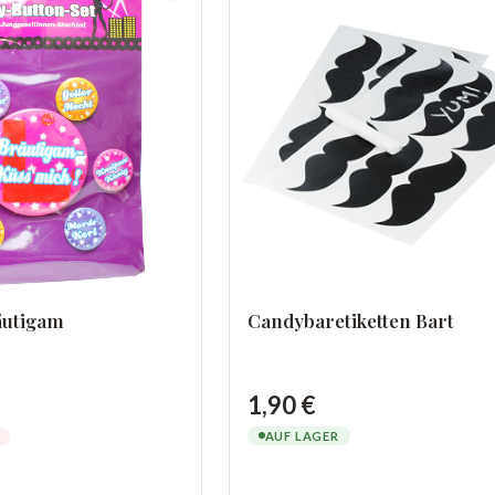
äutigam
Candybaretiketten Bart
1,90 €
AUF LAGER