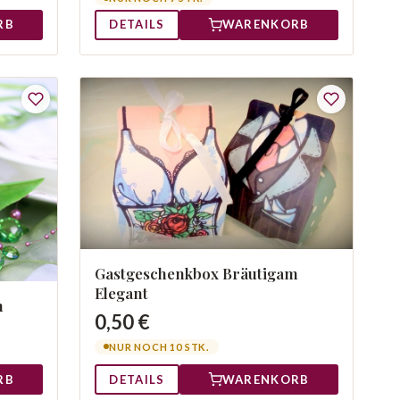
RB
DETAILS
WARENKORB
Gastgeschenkbox Bräutigam
Elegant
m
0,50 €
NUR NOCH 10 STK.
RB
DETAILS
WARENKORB