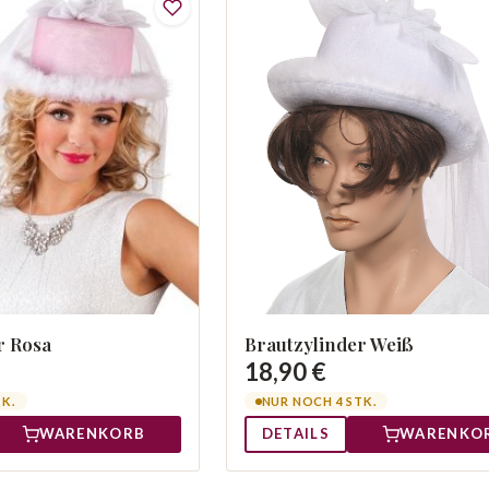
r Rosa
Brautzylinder Weiß
18,90 €
TK.
NUR NOCH 4 STK.
WARENKORB
DETAILS
WARENKO