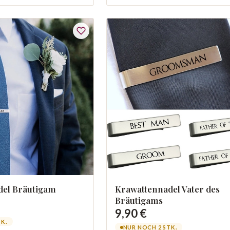
del Bräutigam
Krawattennadel Vater des
Bräutigams
9,90 €
TK.
NUR NOCH 2 STK.