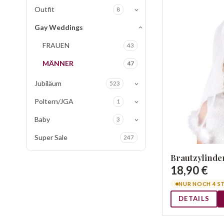
Outfit
8
Gay Weddings
FRAUEN
43
MÄNNER
47
Jubiläum
523
Poltern/JGA
1
Baby
3
Super Sale
247
Brautzylinde
18,90 €
NUR NOCH 4 S
DETAILS