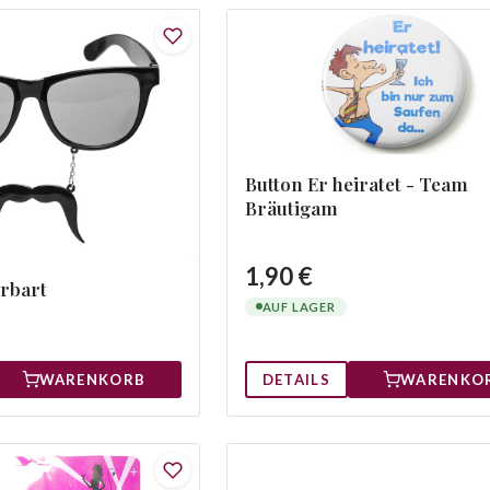
Button Er heiratet - Team
Bräutigam
1,90 €
rrbart
AUF LAGER
WARENKORB
DETAILS
WARENKO