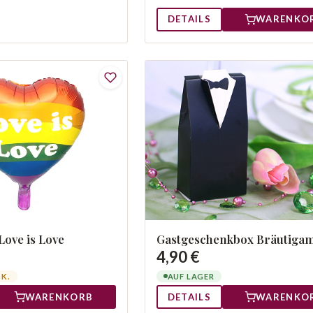
DETAILS
WARENKO
Love is Love
Gastgeschenkbox Bräutiga
4,90 €
TK.
AUF LAGER
WARENKORB
DETAILS
WARENKO