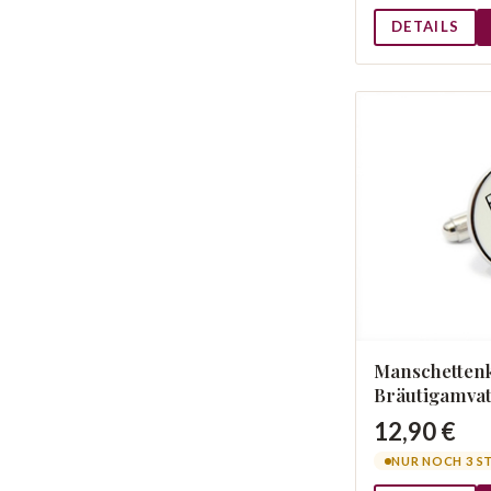
DETAILS
Manschetten
Bräutigamva
12,90 €
NUR NOCH 3 S