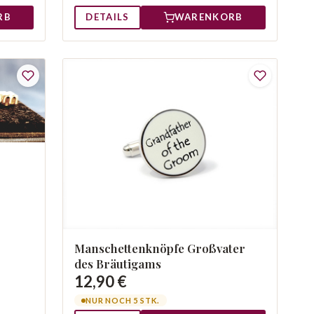
RB
DETAILS
WARENKORB
Manschettenknöpfe Großvater
des Bräutigams
12,90 €
NUR NOCH 5 STK.