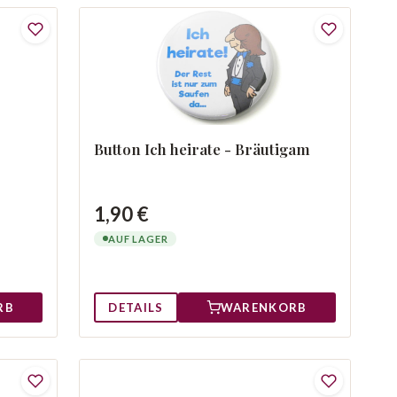
Button Ich heirate - Bräutigam
1,90 €
AUF LAGER
RB
DETAILS
WARENKORB