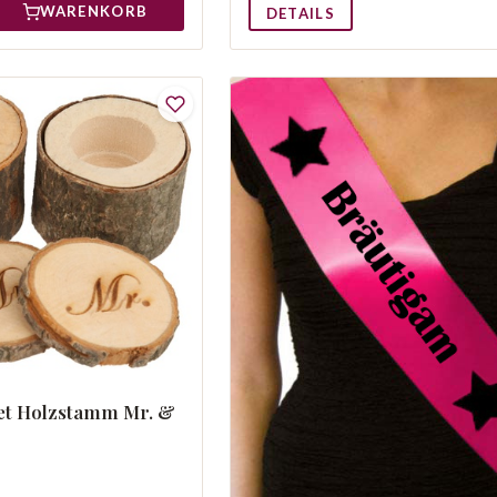
WARENKORB
DETAILS
et Holzstamm Mr. &