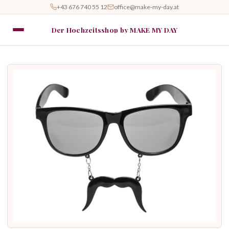
+43 676 740 55 12
office@make-my-day.at
Der Hochzeitsshop by MAKE MY DAY