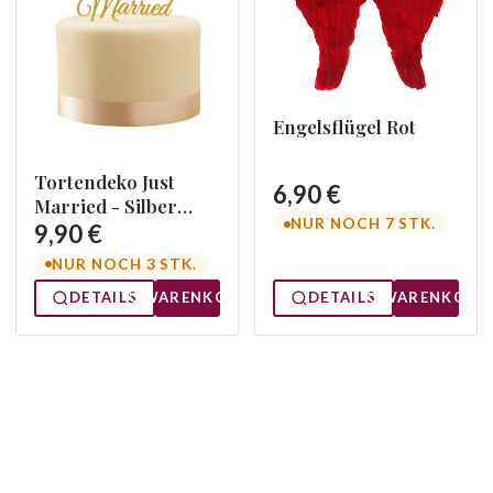
Engelsflügel Rot
Tortendeko Just
6,90 €
Married - Silber
NUR NOCH 7 STK.
oder Gold Gold
9,90 €
NUR NOCH 3 STK.
DETAILS
WARENKORB
DETAILS
WARENKORB