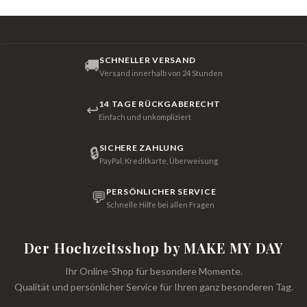
SCHNELLER VERSAND
🚚
Versand innerhalb von 24 Stunden
14 TAGE RÜCKGABERECHT
↩
Einfach und unkompliziert
SICHERE ZAHLUNG
🔒
PayPal, Kreditkarte, Überweisung
PERSÖNLICHER SERVICE
💬
Schnelle Hilfe bei allen Fragen
Der Hochzeitsshop by MAKE MY DAY
Ihr Online-Shop für besondere Momente.
Qualität und persönlicher Service für Ihren ganz besonderen Tag.