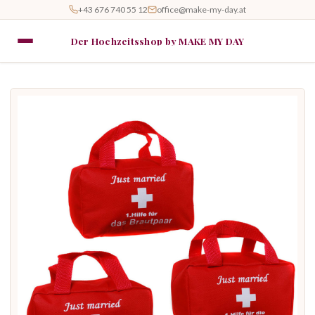
+43 676 740 55 12
office@make-my-day.at
Der Hochzeitsshop by MAKE MY DAY