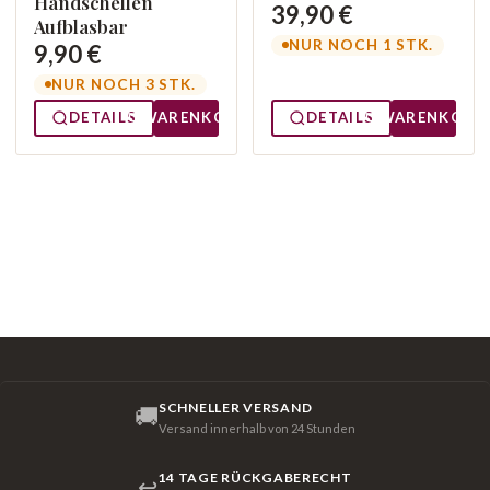
Handschellen
39,90 €
Aufblasbar
NUR NOCH 1 STK.
9,90 €
NUR NOCH 3 STK.
DETAILS
WARENKORB
DETAILS
WARENKORB
SCHNELLER VERSAND
🚚
Versand innerhalb von 24 Stunden
14 TAGE RÜCKGABERECHT
↩