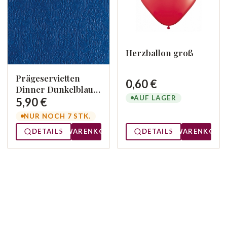
Herzballon groß
Prägeservietten
0,60 €
Dinner Dunkelblau
AUF LAGER
144005500
5,90 €
NUR NOCH 7 STK.
DETAILS
WARENKORB
DETAILS
WARENKORB