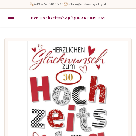
+43 676 740 55 12
office@make-my-day.at
Der Hochzeitsshop by MAKE MY DAY