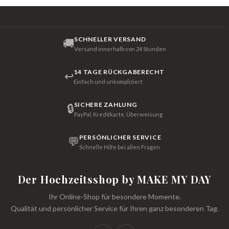
SCHNELLER VERSAND
🚚
Versand innerhalb von 24 Stunden
14 TAGE RÜCKGABERECHT
↩
Einfach und unkompliziert
SICHERE ZAHLUNG
🔒
PayPal, Kreditkarte, Überweisung
PERSÖNLICHER SERVICE
💬
Schnelle Hilfe bei allen Fragen
Der Hochzeitsshop by MAKE MY DAY
Ihr Online-Shop für besondere Momente.
Qualität und persönlicher Service für Ihren ganz besonderen Tag.