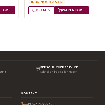
NUR NOCH 3 STK.
NKORB
DETAILS
WARENKORB
PERSÖNLICHER SERVICE
💬
isung
Schnelle Hilfe bei allen Fragen
KONTAKT
+43 676 740 55 12