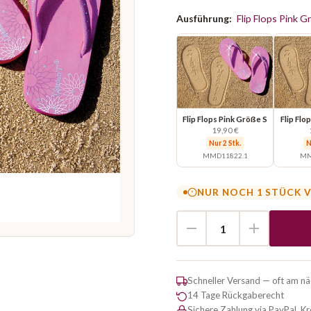
Ausführung:
Flip Flops Pink 
Flip Flops Pink Größe S
Flip Flo
19,90 €
Nur 2 Stk.
N
MMD11822.1
MM
NUR NOCH 1 STÜCK 
Schneller Versand — oft am n
14 Tage Rückgaberecht
Sichere Zahlung via PayPal, K