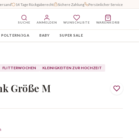
Versand
14 Tage Rückgaberecht
Sichere Zahlung
Persönlicher Service
SUCHE
ANMELDEN
WUNSCHLISTE
WARENKORB
POLTERN/JGA
BABY
SUPER SALE
FLITTERWOCHEN
KLEINIGKEITEN ZUR HOCHZEIT
ink Größe M
n