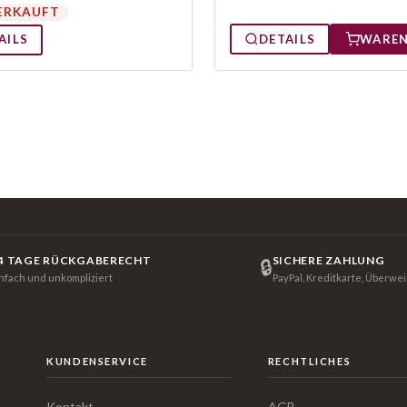
ERKAUFT
DETAILS
WARE
AILS
4 TAGE RÜCKGABERECHT
SICHERE ZAHLUNG
🔒
infach und unkompliziert
PayPal, Kreditkarte, Überwe
KUNDENSERVICE
RECHTLICHES
Kontakt
AGB