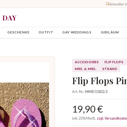
Schneller 
Y DAY
GESCHENKE
OUTFIT
GAY WEDDINGS
JUBILÄUM
ACCESSOIRES
FLIP FLOPS
MRS. & MRS.
STRAND
Flip Flops P
Art.-Nr.:
MMD11822.3
19,90 €
inkl. 20% MwSt.
zzgl. Versandkoste