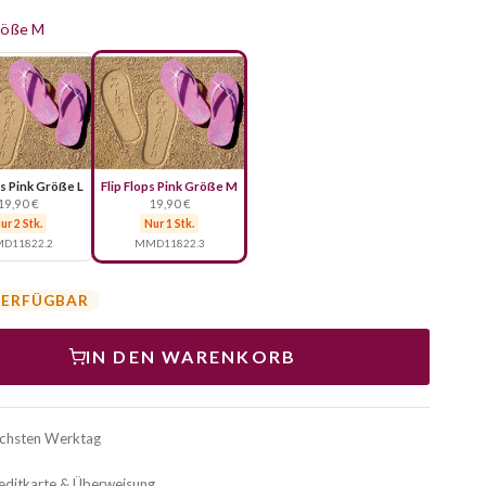
Größe M
ps Pink Größe L
Flip Flops Pink Größe M
19,90 €
19,90 €
ur 2 Stk.
Nur 1 Stk.
D11822.2
MMD11822.3
VERFÜGBAR
IN DEN WARENKORB
ächsten Werktag
reditkarte & Überweisung