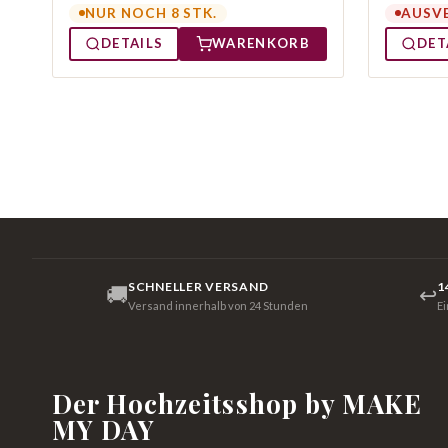
NUR NOCH 8 STK.
AUSV
DETAILS
WARENKORB
DET
SCHNELLER VERSAND
1
🚚
↩
Versand innerhalb von 24 Stunden
E
Der Hochzeitsshop by MAKE
MY DAY