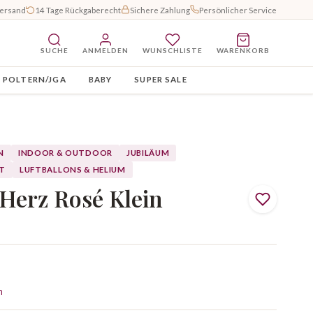
Versand
14 Tage Rückgaberecht
Sichere Zahlung
Persönlicher Service
SUCHE
ANMELDEN
WUNSCHLISTE
WARENKORB
POLTERN/JGA
BABY
SUPER SALE
N
INDOOR & OUTDOOR
JUBILÄUM
IT
LUFTBALLONS & HELIUM
 Herz Rosé Klein
n