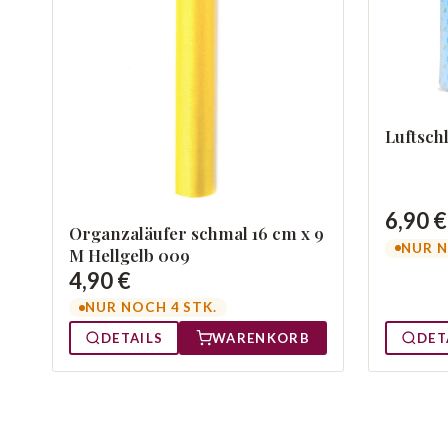
Luftsch
6,90 €
Organzaläufer schmal 16 cm x 9
NUR N
M Hellgelb 009
4,90 €
NUR NOCH 4 STK.
DETAILS
WARENKORB
DET