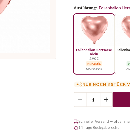
Ausführung:
Folienballon Her
Folienballon Herz Rosé
Folienba
Klein
2,90 €
Nur 3 Stk.
V
MMD14532
MM
NUR NOCH 3 STÜCK 
Schneller Versand — oft am n
14 Tage Rückgaberecht