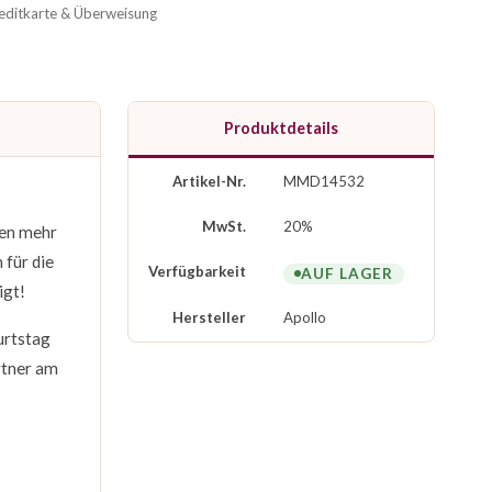
reditkarte & Überweisung
Produktdetails
Artikel-Nr.
MMD14532
MwSt.
20%
hen mehr
 für die
Verfügbarkeit
AUF LAGER
igt!
Hersteller
Apollo
urtstag
rtner am