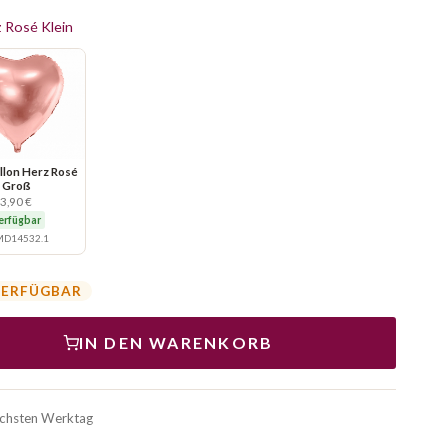
z Rosé Klein
llon Herz Rosé
Groß
3,90 €
erfügbar
D14532.1
VERFÜGBAR
IN DEN WARENKORB
ächsten Werktag