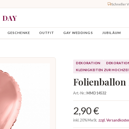
Schneller 
Y DAY
GESCHENKE
OUTFIT
GAY WEDDINGS
JUBILÄUM
DEKORATION
DEKORATIO
KLEINIGKEITEN ZUR HOCHZE
Folienballon
Art.-Nr.:
MMD14532
2,90 €
inkl. 20% MwSt.
zzgl. Versandkoste