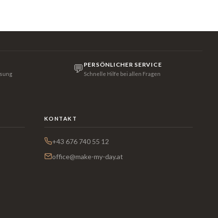
PERSÖNLICHER SERVICE
💬
isung
Schnelle Hilfe bei allen Fragen
KONTAKT
+43 676 740 55 12
office@make-my-day.at