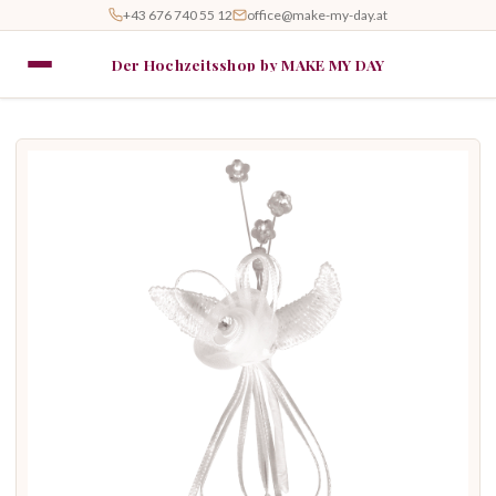
+43 676 740 55 12
office@make-my-day.at
Der Hochzeitsshop by MAKE MY DAY