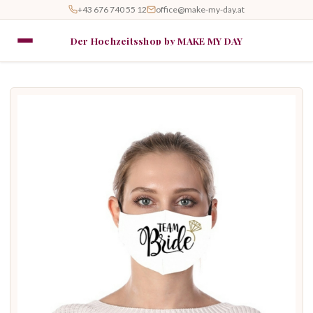
+43 676 740 55 12
office@make-my-day.at
Der Hochzeitsshop by MAKE MY DAY