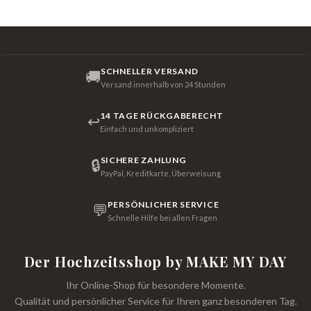
SCHNELLER VERSAND
🚚
Versand innerhalb von 24 Stunden
14 TAGE RÜCKGABERECHT
↩
Einfach und unkompliziert
SICHERE ZAHLUNG
🔒
PayPal, Kreditkarte, Überweisung
PERSÖNLICHER SERVICE
💬
Schnelle Hilfe bei allen Fragen
Der Hochzeitsshop by MAKE MY DAY
Ihr Online-Shop für besondere Momente.
Qualität und persönlicher Service für Ihren ganz besonderen Tag.