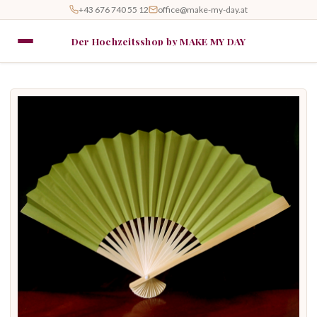
+43 676 740 55 12
office@make-my-day.at
Der Hochzeitsshop by MAKE MY DAY