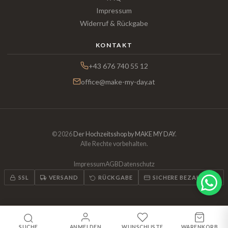
Impressum
Widerruf & Rückgabe
KONTAKT
+43 676 740 55 12
office@make-my-day.at
© 2026
Der Hochzeitsshop by MAKE MY DAY
.
Alle Rechte vorbehalten.
Impressum
AGB
Datenschutz
SSL
VERSAND
RÜCKGABE
SICHERE BEZAHLUNG
SUCHE
ANMELDEN
WUNSCHLISTE
WARENKORB