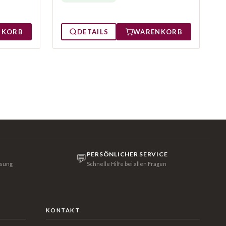
NKORB
DETAILS
WARENKORB
PERSÖNLICHER SERVICE
💬
isung
Schnelle Hilfe bei allen Fragen
KONTAKT