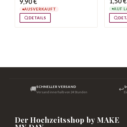
1,50 €
9,90 €
AUF L
AUSVERKAUFT
DETAILS
DET
SCHNELLER VERSAND
1
🚚
↩
Versand innerhalb von 24 Stunden
E
Der Hochzeitsshop by MAKE