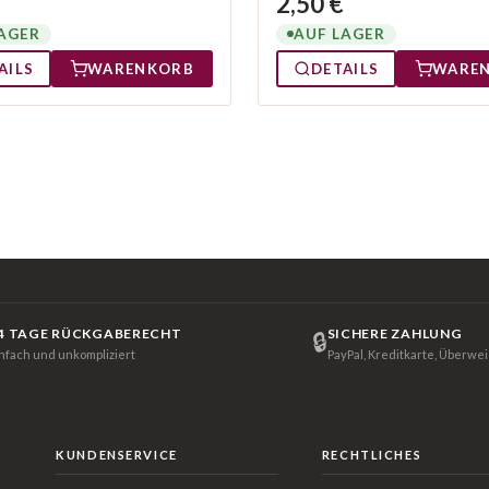
2,50 €
AGER
AUF LAGER
AILS
WARENKORB
DETAILS
WARE
4 TAGE RÜCKGABERECHT
SICHERE ZAHLUNG
🔒
infach und unkompliziert
PayPal, Kreditkarte, Überwe
KUNDENSERVICE
RECHTLICHES