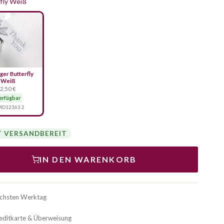
fly Weiß
er Butterfly
Weiß
2,50 €
erfügbar
D12363.2
T VERSANDBEREIT
IN DEN WARENKORB
ächsten Werktag
reditkarte & Überweisung