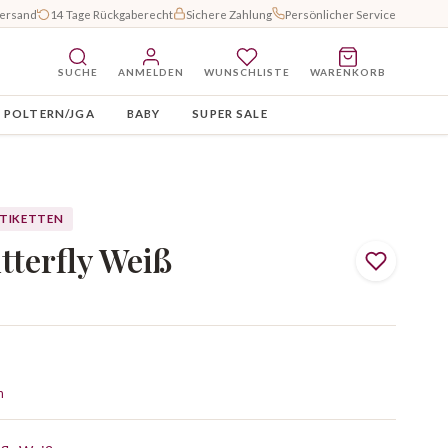
Versand
14 Tage Rückgaberecht
Sichere Zahlung
Persönlicher Service
SUCHE
ANMELDEN
WUNSCHLISTE
WARENKORB
POLTERN/JGA
BABY
SUPER SALE
ETIKETTEN
terfly Weiß
n