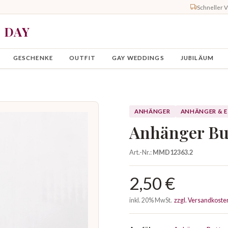
Schneller 
Y DAY
GESCHENKE
OUTFIT
GAY WEDDINGS
JUBILÄUM
ANHÄNGER
ANHÄNGER & 
Anhänger But
Art.-Nr.:
MMD12363.2
2,50 €
inkl. 20% MwSt.
zzgl. Versandkoste