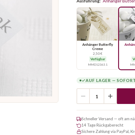
Ausführung:
Anhänger Butter
Anhänger Butterfly
Anhäng
Creme
2,50 €
Verfügbar
V
MMD12363.1
MM
AUF LAGER — SOFOR
Schneller Versand — oft am n
14 Tage Rückgaberecht
Sichere Zahlung via PayPal, K