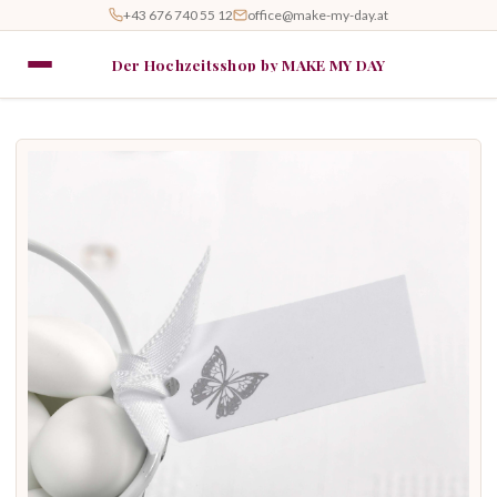
+43 676 740 55 12
office@make-my-day.at
Der Hochzeitsshop by MAKE MY DAY