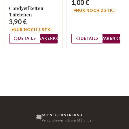
1,00 €
Candyetiketten
NUR NOCH 2 STK.
Täfelchen
3,90 €
NUR NOCH 1 STK.
DETAILS
WARENKORB
DETAILS
WARENKORB
SCHNELLER VERSAND
🚚
Versand innerhalb von 24 Stunden