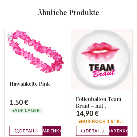
Ähnliche Produkte
Hawaiikette Pink
Folienballon Team
1,50 €
Braut – mit
AUF LAGER
Heliumfüllung
14,90 €
NUR NOCH 1 STK.
DETAILS
WARENKORB
DETAILS
WARENKORB