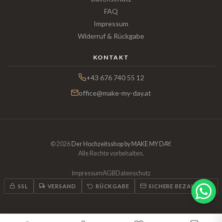
FAQ
Impressum
Widerruf & Rückgabe
KONTAKT
+43 676 740 55 12
office@make-my-day.at
© 2026
Der Hochzeitsshop by MAKE MY DAY
.
Alle Rechte vorbehalten.
Impressum
AGB
Datenschutz
SSL
VERSAND
RÜCKGABE
SICHERE BEZAHLUNG