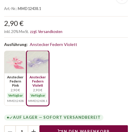
Art.-Nr.:
MMD12438.1
2,90 €
inkl. 20% MwSt.
zzgl. Versandkosten
Ausführung:
Anstecker Federn Violett
Anstecker
Anstecker
Federn
Federn
Pink
Violett
2,90 €
2,90 €
Verfügbar
Verfügbar
MMD12438
MMD12438.1
AUF LAGER — SOFORT VERSANDBEREIT
IN DEN WARENKORB