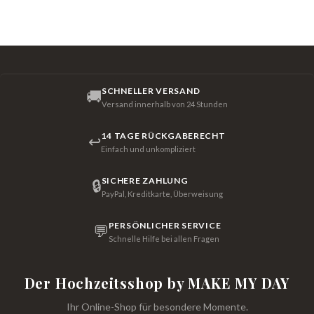
SCHNELLER VERSAND
🚚
Versand innerhalb von 24 Stunden
14 TAGE RÜCKGABERECHT
↩
Einfach und unkompliziert
SICHERE ZAHLUNG
🔒
PayPal, Kreditkarte, Überweisung
PERSÖNLICHER SERVICE
💬
Schnelle Hilfe bei allen Fragen
Der Hochzeitsshop by MAKE MY DAY
Ihr Online-Shop für besondere Momente.