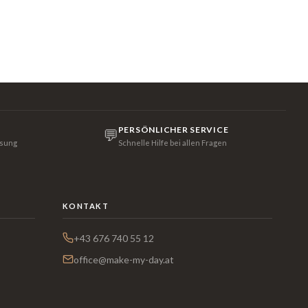
PERSÖNLICHER SERVICE
💬
isung
Schnelle Hilfe bei allen Fragen
KONTAKT
+43 676 740 55 12
office@make-my-day.at