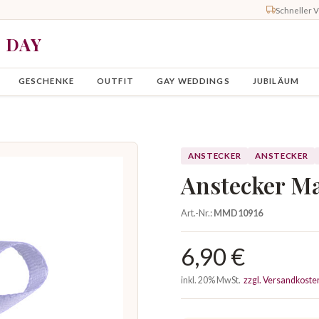
Schneller 
Y DAY
GESCHENKE
OUTFIT
GAY WEDDINGS
JUBILÄUM
ANSTECKER
ANSTECKER
Anstecker Ma
Art.-Nr.:
MMD10916
6,90 €
inkl. 20% MwSt.
zzgl. Versandkoste