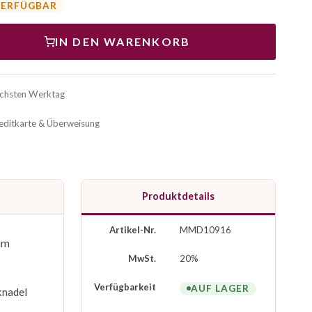
VERFÜGBAR
IN DEN WARENKORB
ächsten Werktag
reditkarte & Überweisung
Produktdetails
Artikel-Nr.
MMD10916
 im
MwSt.
20%
Verfügbarkeit
AUF LAGER
knadel