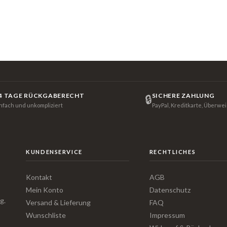
4 TAGE RÜCKGABERECHT
SICHERE ZAHLUNG
🔒
infach und unkompliziert
PayPal, Kreditkarte, Überwe
KUNDENSERVICE
RECHTLICHES
Kontakt
AGB
Mein Konto
Datenschutz
g.
Versand & Lieferung
FAQ
Wunschliste
Impressum