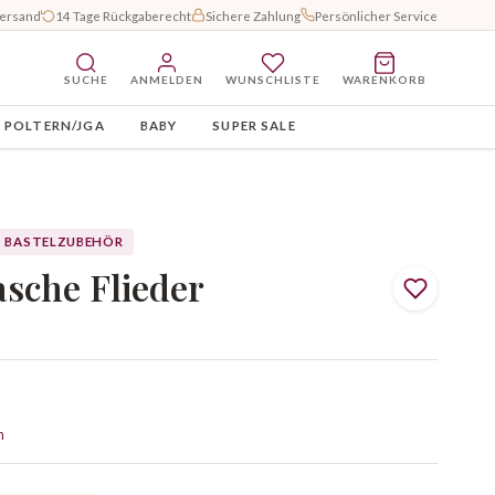
Versand
14 Tage Rückgaberecht
Sichere Zahlung
Persönlicher Service
SUCHE
ANMELDEN
WUNSCHLISTE
WARENKORB
POLTERN/JGA
BABY
SUPER SALE
BASTELZUBEHÖR
sche Flieder
n