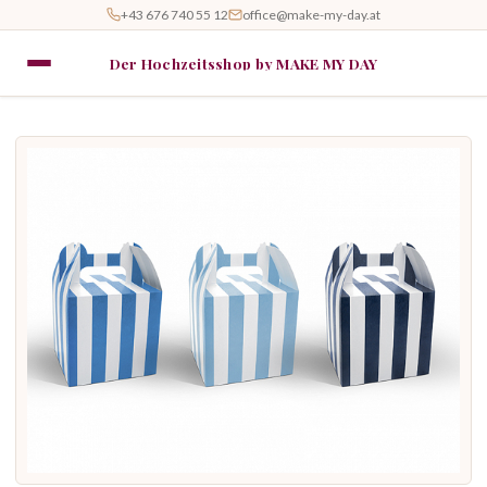
+43 676 740 55 12
office@make-my-day.at
Der Hochzeitsshop by MAKE MY DAY