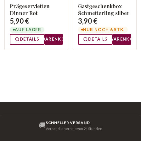
Prägeservietten
Gastgeschenkbox
Dinner Rot
Schmetterling silber
5,90 €
3,90 €
AUF LAGER
NUR NOCH 6 STK.
DETAILS
WARENKORB
DETAILS
WARENKORB
SCHNELLER VERSAND
🚚
Versand innerhalb von 24 Stunden