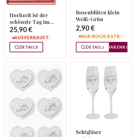
Rosenblüten klein
Hochzeit ist der
Weiß-Grün
schönste Tag im
2,90 €
Leben - Das
25,90 €
besondere
NUR NOCH 8 STK.
AUSVERKAUFT
Gästebuch
DETAILS
DETAILS
WARENKORB
Sektgläser