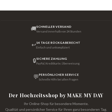
SCHNELLER VERSAND
🚚
Versand innerhalb von 24 Stunden
14 TAGE RÜCKGABERECHT
↩
Einfach und unkompliziert
SICHERE ZAHLUNG
🔒
PayPal, Kreditkarte, Überweisung
PERSÖNLICHER SERVICE
💬
Schnelle Hilfe bei allen Fragen
Der Hochzeitsshop by MAKE MY DAY
Ihr Online-Shop für besondere Momente.
Qualität und persönlicher Service für Ihren ganz besonderen Tag.