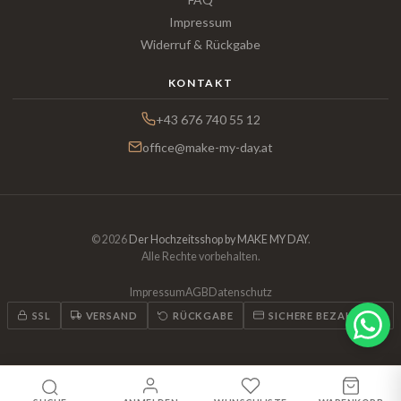
Impressum
Widerruf & Rückgabe
KONTAKT
+43 676 740 55 12
office@make-my-day.at
© 2026
Der Hochzeitsshop by MAKE MY DAY
.
Alle Rechte vorbehalten.
Impressum
AGB
Datenschutz
SSL
VERSAND
RÜCKGABE
SICHERE BEZAHLUNG