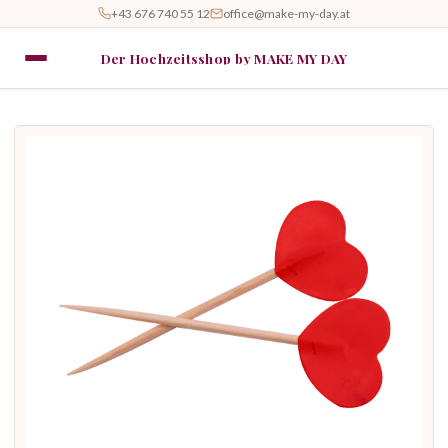
+43 676 740 55 12
office@make-my-day.at
Der Hochzeitsshop by MAKE MY DAY