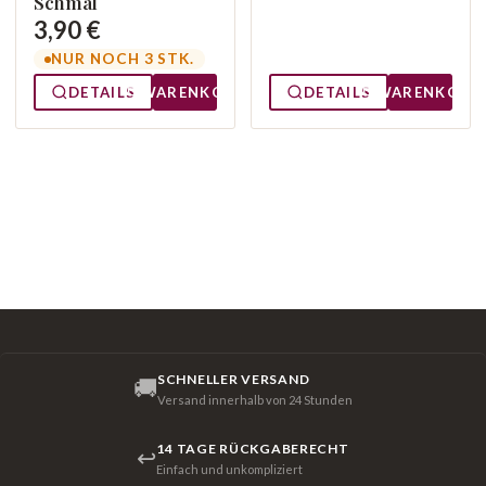
Schmal
3,90 €
NUR NOCH 3 STK.
DETAILS
WARENKORB
DETAILS
WARENKORB
SCHNELLER VERSAND
🚚
Versand innerhalb von 24 Stunden
14 TAGE RÜCKGABERECHT
↩
Einfach und unkompliziert