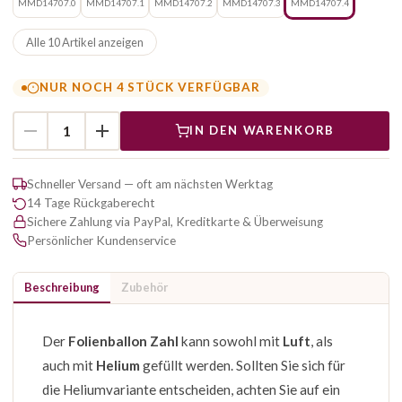
MMD14707.0
MMD14707.1
MMD14707.2
MMD14707.3
MMD14707.4
Alle 10 Artikel anzeigen
NUR NOCH 4 STÜCK VERFÜGBAR
IN DEN WARENKORB
Schneller Versand — oft am nächsten Werktag
14 Tage Rückgaberecht
Sichere Zahlung via PayPal, Kreditkarte & Überweisung
Persönlicher Kundenservice
Beschreibung
Zubehör
Der
Folienballon Zahl
kann sowohl mit
Luft
, als
auch mit
Helium
gefüllt werden. Sollten Sie sich für
die Heliumvariante entscheiden, achten Sie auf ein