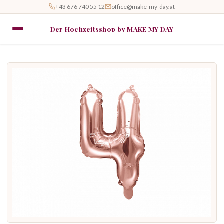
+43 676 740 55 12
office@make-my-day.at
Der Hochzeitsshop by MAKE MY DAY