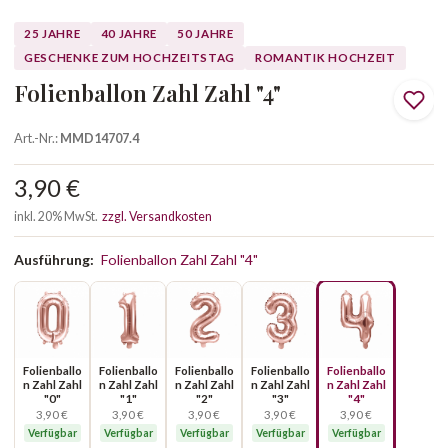
25 JAHRE
40 JAHRE
50 JAHRE
GESCHENKE ZUM HOCHZEITSTAG
ROMANTIK HOCHZEIT
Folienballon Zahl Zahl "4"
Art.-Nr.:
MMD14707.4
3,90 €
inkl. 20% MwSt.
zzgl. Versandkosten
Ausführung:
Folienballon Zahl Zahl "4"
Folienballo
Folienballo
Folienballo
Folienballo
Folienballo
n Zahl Zahl
n Zahl Zahl
n Zahl Zahl
n Zahl Zahl
n Zahl Zahl
"0"
"1"
"2"
"3"
"4"
3,90 €
3,90 €
3,90 €
3,90 €
3,90 €
Verfügbar
Verfügbar
Verfügbar
Verfügbar
Verfügbar