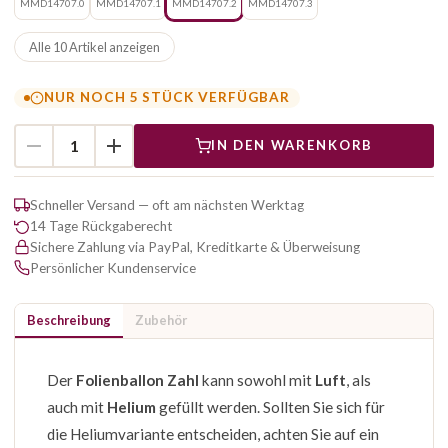
MMD14707.0
MMD14707.1
MMD14707.2
MMD14707.3
Alle 10 Artikel anzeigen
NUR NOCH 5 STÜCK VERFÜGBAR
IN DEN WARENKORB
Schneller Versand — oft am nächsten Werktag
14 Tage Rückgaberecht
Sichere Zahlung via PayPal, Kreditkarte & Überweisung
Persönlicher Kundenservice
Beschreibung
Zubehör
Der
Folienballon Zahl
kann sowohl mit
Luft
, als
auch mit
Helium
gefüllt werden. Sollten Sie sich für
die Heliumvariante entscheiden, achten Sie auf ein