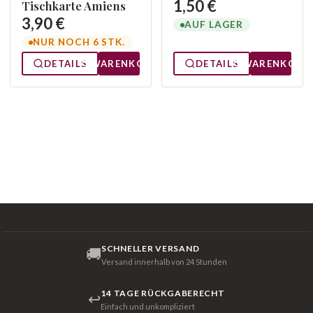
1,50 €
Tischkarte Amiens
3,90 €
AUF LAGER
NUR NOCH 6 STK.
DETAILS
WARENKORB
DETAILS
WARENKORB
SCHNELLER VERSAND
🚚
Versand innerhalb von 24 Stunden
14 TAGE RÜCKGABERECHT
↩
Einfach und unkompliziert