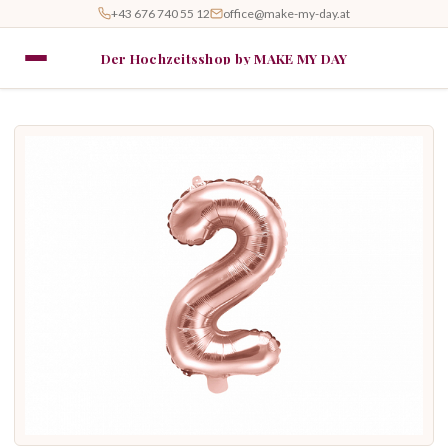
+43 676 740 55 12
office@make-my-day.at
Der Hochzeitsshop by MAKE MY DAY