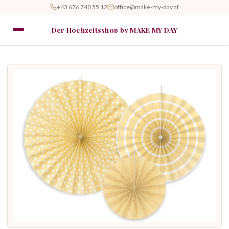
+43 676 740 55 12
office@make-my-day.at
Der Hochzeitsshop by MAKE MY DAY