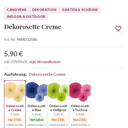
CANDYBAR
DEKORATION
GARTEN & SCHEUNE
INDOOR & OUTDOOR
Dekorosette Creme
Art.-Nr.:
MMD12586
5,90 €
inkl. 20% MwSt.
zzgl. Versandkosten
Ausführung:
Dekorosette Creme
Dekorosett
Dekorosett
Dekorosett
Dekorosett
e Creme
e Blau
e Hellgrün
e Fuchsia
5,90 €
5,90 €
5,90 €
5,90 €
Nur 2 Stk.
Verfügbar
Nur 1 Stk.
Nur 2 Stk.
MMD12586
MMD12586.1
MMD12586.2
MMD12586.3