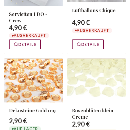
Luftballons Chique
Servietten I DO -
Crew
4,90 €
4,90 €
AUSVERKAUFT
AUSVERKAUFT
DETAILS
DETAILS
Dekosteine Gold 019
Rosenblüten klein
Creme
2,90 €
2,90 €
AUF LAGER