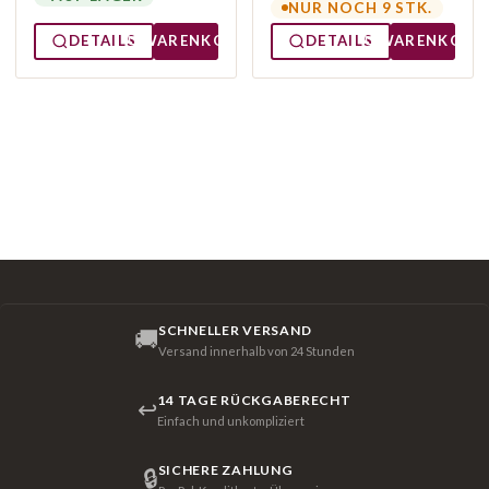
NUR NOCH 9 STK.
DETAILS
WARENKORB
DETAILS
WARENKORB
SCHNELLER VERSAND
🚚
Versand innerhalb von 24 Stunden
14 TAGE RÜCKGABERECHT
↩
Einfach und unkompliziert
SICHERE ZAHLUNG
🔒