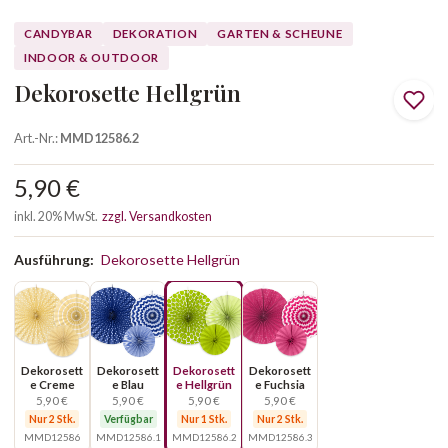
CANDYBAR
DEKORATION
GARTEN & SCHEUNE
INDOOR & OUTDOOR
Dekorosette Hellgrün
Art.-Nr.:
MMD12586.2
5,90 €
inkl. 20% MwSt.
zzgl. Versandkosten
Ausführung:
Dekorosette Hellgrün
Dekorosett
Dekorosett
Dekorosett
Dekorosett
e Creme
e Blau
e Hellgrün
e Fuchsia
5,90 €
5,90 €
5,90 €
5,90 €
Nur 2 Stk.
Verfügbar
Nur 1 Stk.
Nur 2 Stk.
MMD12586
MMD12586.1
MMD12586.2
MMD12586.3