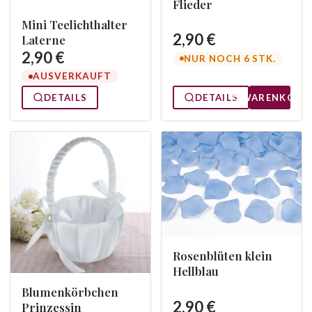
Flieder
Mini Teelichthalter
2,90 €
Laterne
2,90 €
NUR NOCH 6 STK.
AUSVERKAUFT
DETAILS
DETAILS
WARENKORB
Rosenblüten klein
Hellblau
Blumenkörbchen
2,90 €
Prinzessin