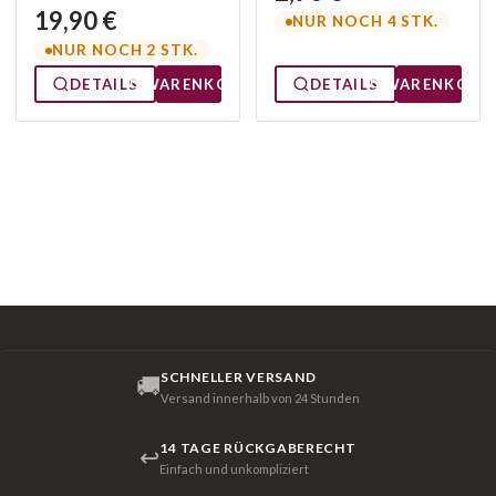
19,90 €
NUR NOCH 4 STK.
NUR NOCH 2 STK.
DETAILS
WARENKORB
DETAILS
WARENKORB
SCHNELLER VERSAND
🚚
Versand innerhalb von 24 Stunden
14 TAGE RÜCKGABERECHT
↩
Einfach und unkompliziert