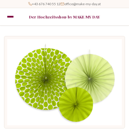
+43 676 740 55 12
office@make-my-day.at
Der Hochzeitsshop by MAKE MY DAY