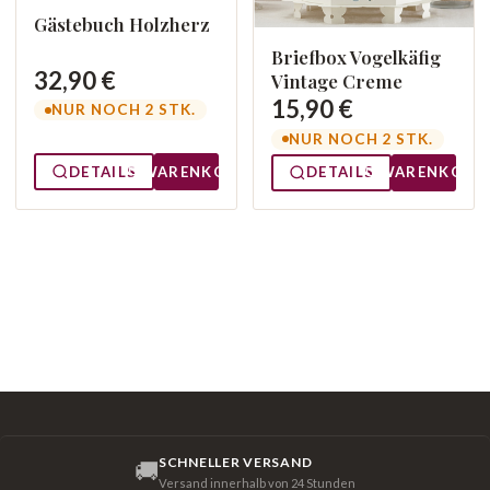
Gästebuch Holzherz
Briefbox Vogelkäfig
32,90 €
Vintage Creme
15,90 €
NUR NOCH 2 STK.
NUR NOCH 2 STK.
DETAILS
WARENKORB
DETAILS
WARENKORB
SCHNELLER VERSAND
🚚
Versand innerhalb von 24 Stunden