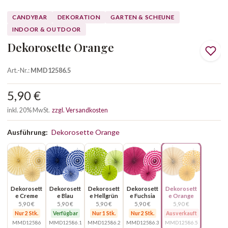
CANDYBAR
DEKORATION
GARTEN & SCHEUNE
INDOOR & OUTDOOR
Dekorosette Orange
Art.-Nr.:
MMD12586.5
5,90 €
inkl. 20% MwSt.
zzgl. Versandkosten
Ausführung:
Dekorosette Orange
Dekorosett
Dekorosett
Dekorosett
Dekorosett
Dekorosett
e Creme
e Blau
e Hellgrün
e Fuchsia
e Orange
5,90 €
5,90 €
5,90 €
5,90 €
5,90 €
Nur 2 Stk.
Verfügbar
Nur 1 Stk.
Nur 2 Stk.
Ausverkauft
MMD12586
MMD12586.1
MMD12586.2
MMD12586.3
MMD12586.5