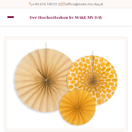
+43 676 740 55 12
office@make-my-day.at
Der Hochzeitsshop by MAKE MY DAY